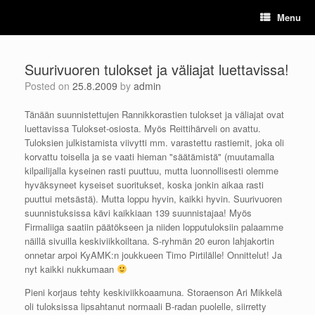
Skip
Menu
to
content
Suurivuoren tulokset ja väliajat luettavissa!
Posted on
25.8.2009
by
admin
Tänään suunnistettujen Rannikkorastien tulokset ja väliajat ovat
luettavissa Tulokset-osiosta. Myös Reittihärveli on avattu.
Tuloksien julkistamista viivytti mm. varastettu rastiemit, joka oli
korvattu toisella ja se vaati hieman "säätämistä" (muutamalla
kilpailijalla kyseinen rasti puuttuu, mutta luonnollisesti olemme
hyväksyneet kyseiset suoritukset, koska jonkin aikaa rasti
puuttui metsästä). Mutta loppu hyvin, kaikki hyvin. Suurivuoren
suunnistuksissa kävi kaikkiaan 139 suunnistajaa! Myös
Firmaliiga saatiin päätökseen ja niiden lopputuloksiin palaamme
näillä sivuilla keskiviikkoiltana. S-ryhmän 20 euron lahjakortin
onnetar arpoi KyAMK:n joukkueen Timo Pirtilälle! Onnittelut! Ja
nyt kaikki nukkumaan
Pieni korjaus tehty keskiviikkoaamuna. Storaenson Ari Mikkelä
oli tuloksissa lipsahtanut normaali B-radan puolelle, siirretty