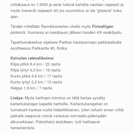
mittakaava on 1:5000 ja asiat tulevat kartalta vastaan nopeasti ja
myös menevät nopeasti ohi jos suunnistus ei ole ”gripissä” koko
ajan.
Tänään mitellään Rannikkorastien ohella myös
Firmaliigan
pisteistä. Vuorossa on kesätauon jälkeen kauden 4/6 osakilpailu.
Tapahtumakeskus sijaitsee Parikan hautausmaan parkkipaikalla
osoitteessa Parikantie 90, Kotka
Koivulan ratavalikoima:
Kilpa pitkä 6,4 km / 22 rastia
Kilpa lyhyt 4,0 km / 16 rastia
Kunto pitkä 4,8 km / 17 rastia
Kunto lyhyt 3,2 km / 13 rastia
Helppo 1,9 km / 7 rastia
Lisäys:
Myös karttojen toimitus on tällä kertaa sysätty
kartantulostajan kapeille hartioille. Kartantulostajahan on
tunnetusti kankea mutta hidasliikkeinen, joten reilusti ennen viittä
paikalle saapuvat voivat varautua normaalia pidempään
alkuverkkaan. Pahoittelut etukäteen, työt haittaavat
harrastamista.