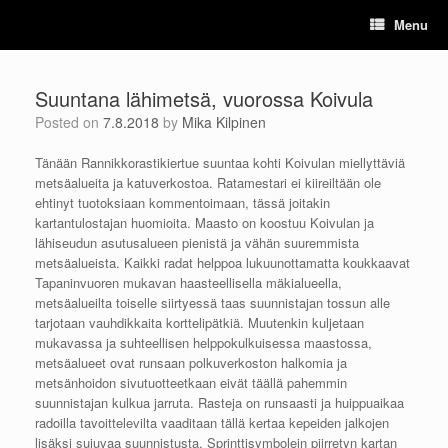
Skip
Menu
to
content
Suuntana lähimetsä, vuorossa Koivula
Posted on
7.8.2018
by
Mika Kilpinen
Tänään Rannikkorastikiertue suuntaa kohti Koivulan miellyttäviä
metsäalueita ja katuverkostoa. Ratamestari ei kiireiltään ole
ehtinyt tuotoksiaan kommentoimaan, tässä joitakin
kartantulostajan huomioita. Maasto on koostuu Koivulan ja
lähiseudun asutusalueen pienistä ja vähän suuremmista
metsäalueista. Kaikki radat helppoa lukuunottamatta koukkaavat
Tapaninvuoren mukavan haasteellisella mäkialueella,
metsäalueilta toiselle siirtyessä taas suunnistajan tossun alle
tarjotaan vauhdikkaita korttelipätkiä. Muutenkin kuljetaan
mukavassa ja suhteellisen helppokulkuisessa maastossa,
metsäalueet ovat runsaan polkuverkoston halkomia ja
metsänhoidon sivutuotteetkaan eivät täällä pahemmin
suunnistajan kulkua jarruta. Rasteja on runsaasti ja huippuaikaa
radoilla tavoittelevilta vaaditaan tällä kertaa kepeiden jalkojen
lisäksi sujuvaa suunnistusta. Sprinttisymbolein piirretyn kartan