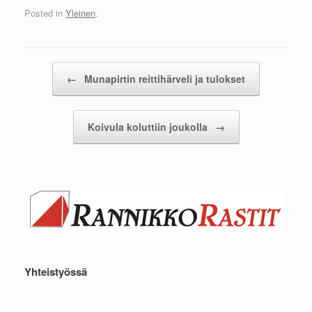
Posted in
Yleinen
.
Post navigation
←
Munapirtin reittihärveli ja tulokset
Koivula koluttiin joukolla
→
Yhteistyössä