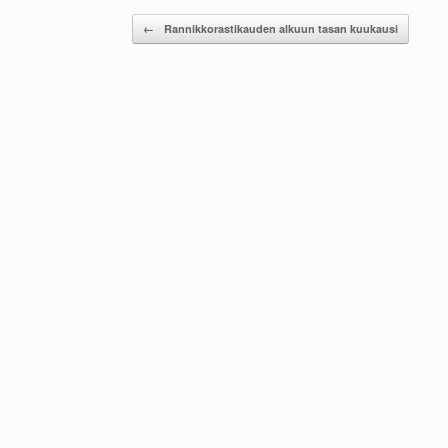
Post navigation
←
Rannikkorastikauden alkuun tasan kuukausi