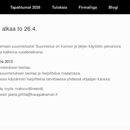
Tapahtumat 2026
Tuloksia
Firmaliiga
Blogi
 alkaa to 26.4.
lemaan suunnistusta! Suunnistus on kunnon ja järjen käyttöön perustuva
ta kaikkina vuodenaikoina.
llä 2012
nnistuksen teoriaa.
suunnistuksen teoriaa ja harjoittelua maastossa.
jossa käytännön harjoittelua tarvittaessa yhdessä ohjaajan kanssa.
it käy myös maksuvälineenä)
-posti jaana.pirtila@kauppakamari.fi