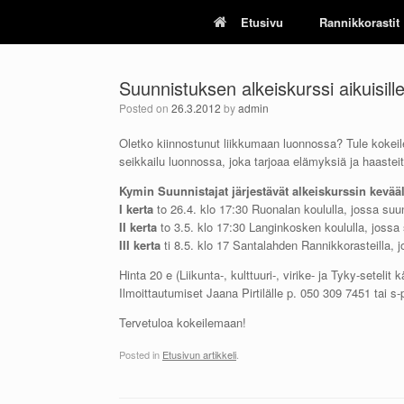
Skip
Etusivu
Rannikkorastit
to
content
Suunnistuksen alkeiskurssi aikuisille
Posted on
26.3.2012
by
admin
Oletko kiinnostunut liikkumaan luonnossa? Tule kokei
seikkailu luonnossa, joka tarjoaa elämyksiä ja haastei
Kymin Suunnistajat järjestävät alkeiskurssin kevää
I kerta
to 26.4. klo 17:30 Ruonalan koululla, jossa suu
II kerta
to 3.5. klo 17:30 Langinkosken koululla, jossa 
III kerta
ti 8.5. klo 17 Santalahden Rannikkorasteilla, 
Hinta 20 e (Liikunta-, kulttuuri-, virike- ja Tyky-setel
Ilmoittautumiset Jaana Pirtilälle p. 050 309 7451 tai s
Tervetuloa kokeilemaan!
Posted in
Etusivun artikkeli
.