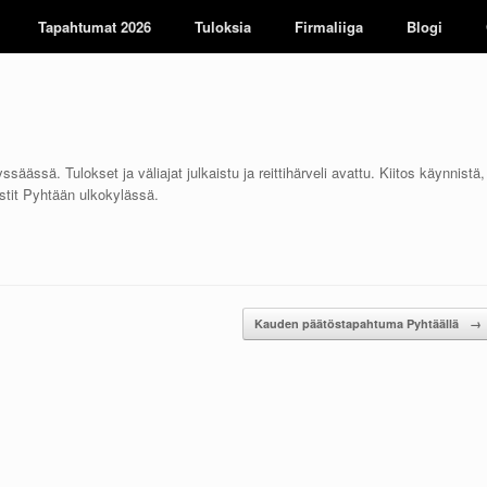
Tapahtumat 2026
Tuloksia
Firmaliiga
Blogi
säässä. Tulokset ja väliajat julkaistu ja reittihärveli avattu. Kiitos käynnistä,
stit Pyhtään ulkokylässä.
Kauden päätöstapahtuma Pyhtäällä
→