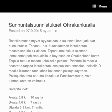
Skip
Menu
to
content
Sunnuntaisuunnistukset Ohrakankaalla
Posted on
27.9.2015
by
admin
Rannikorastit siirtyvät syysaikaan ja suunnistukset jatkuvat
sunnuntaisin. Tänään 27.9. suunnistetaan lentokentän
maastoissa klo 14 alkaen. Tapahtumakeskus sijaitsee
lentokentän pohjoispuolella ja käytössä on Ohrakankaan kartta.
Tarjolla tuttuun tapaan ”jokaiselle jotakin”. Pidemmillä radoilla
haastetta tarjoaa lentokentän länsipuolinen rinnealue, helpolla D-
radalla liikutaan taas lähes kokonaan polkuja käyttäen.
Polkujuoksurata on tuttu kesäkuun Rannikorasteilta, vain
kiertosuunta on vaihtunut.
Ratapituudet:
A-rata 5,8 km, 10 rastia
B-rata 4,6 km, 7 rastia
BL-rata 3,3 km, 7 rastia