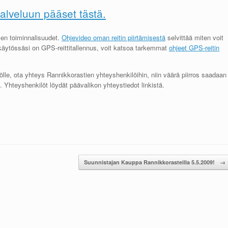
lveluun pääset tästä.
en toiminnalisuudet.
Ohjevideo oman reitin piirtämisestä
selvittää miten voit
 käytössäsi on GPS-reittitallennus, voit katsoa tarkemmat
ohjeet GPS-reitin
lölle, ota yhteys Rannikkorastien yhteyshenkilöihin, niin väärä piirros saadaan
n. Yhteyshenkilöt löydät päävalikon yhteystiedot linkistä.
Suunnistajan Kauppa Rannikkorasteilla 5.5.2009!
→