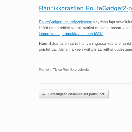
Rannikkorastien RouteGadget2-pa
RouteGadget2 esittelyvideossa
käydään läpi sovelluks
lisätä oman reittisi vertailtavaksi muiden kanssa. Jos
lataamiseen ja muokkaamiseen täältä
.
Huom!
Jos tallennat reittisi vahingossa väärälle henki
poistettua. Tämän jälkeen voit piirtää reittisi uudestaa
Posted in
Tietoa Rannikkorasteista
.
Post navigation
←
Firmaliigaan ensimmäiset joukkueet!