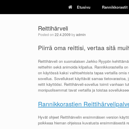
Skip
Etusivu
Rannikkorastit
to
content
Reittihärveli
Posted on
22.4.2009
by
admin
Piirrä oma reittisi, vertaa sitä mui
Reittihärveli on suomalaisen Jarkko Ryypön kehittämä In
reitteihin sekä animoida kilpailua. Rannikkorasteilla on
on käytössä kaksi vaihtoehtoista tapaa vertailla omia r
sovellus. Sovellukset käyttävät samaa tietovarastoa, jo
reitit käyttöösi. Reittihärveli-sovellus toimii vanhaan
monipuolisemmat tavat vertailla ja toistaa sovellukseen p
Rannikkorastien Reittihärvelipalv
Hyvät ohjeet Reittihärvelin ensimmäisen version käyt
poikkeaa hieman ohjeissa kuvatusta ensimmäisestä reit