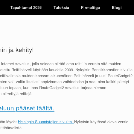
Tapahtumat 2026
Tuloksia
Firmaliiga
Blogi
hin ja kehity!
ternet-sovellus, jolla voidaan piirtää oma reitti ja verrata sitä muiden
 otettu Reittihärveli käyttöön kaudella 2009. Nykyisin Rannikkorastien sivuilla
eittivalintoja muiden kanssa: alkuperäinen Reittihärveli ja uusi RouteGadget2 
ten voit valita itsellesi sopivimman vaihtoehdon ja saat aina kaikki piiretyt
 tuttuun tapaan, kun taas RouteGadget2-sovellus tarjoaa hieman
iirrettyjä reittejä.
eluun pääset täältä.
töön löydät
Helsingin Suunnistajien sivuilta.
Nykyisin käytössä oleva versio
tihärvelistä.