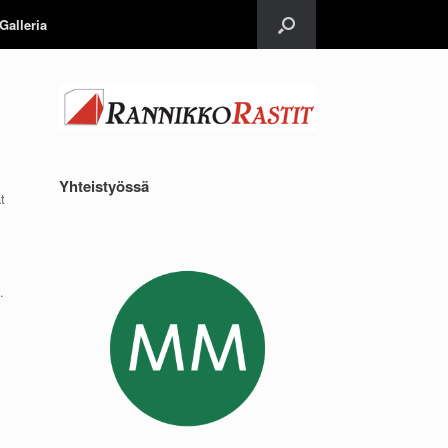
Galleria
Yhteistyössä
t
.