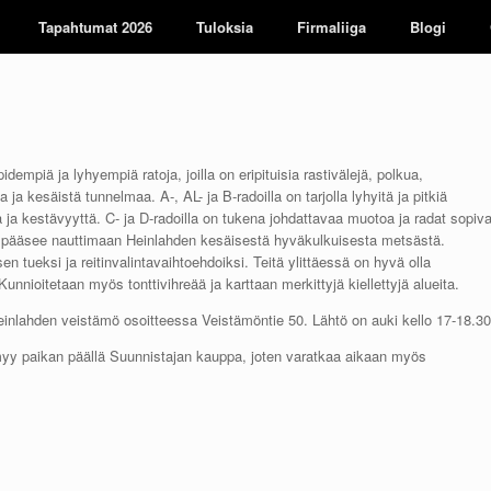
Tapahtumat 2026
Tuloksia
Firmaliiga
Blogi
dempiä ja lyhyempiä ratoja, joilla on eripituisia rastivälejä, polkua,
ja kesäistä tunnelmaa. A-, AL- ja B-radoilla on tarjolla lyhyitä ja pitkiä
ta ja kestävyyttä. C- ja D-radoilla on tukena johdattavaa muotoa ja radat sopiva
oilla pääsee nauttimaan Heinlahden kesäisestä hyväkulkuisesta metsästä.
n tueksi ja reitinvalintavaihtoehdoiksi. Teitä ylittäessä on hyvä olla
Kunnioitetaan myös tonttivihreää ja karttaan merkittyjä kiellettyjä alueita.
Heinlahden veistämö osoitteessa Veistämöntie 50. Lähtö on auki kello 17-18.30
 myy paikan päällä Suunnistajan kauppa, joten varatkaa aikaan myös