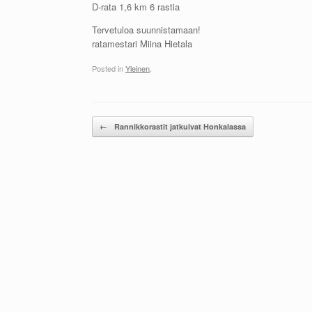
D-rata 1,6 km 6 rastia
Tervetuloa suunnistamaan!
ratamestari Miina Hietala
Posted in
Yleinen
.
Post navigation
←
Rannikkorastit jatkuivat Honkalassa