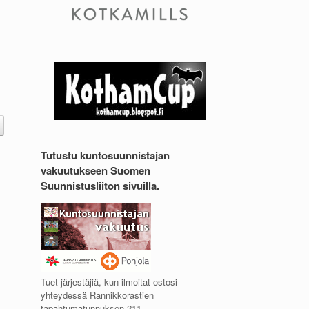
Tutustu kuntosuunnistajan
vakuutukseen Suomen
Suunnistusliiton sivuilla.
Tuet järjestäjiä, kun ilmoitat ostosi
yhteydessä Rannikkorastien
tapahtumatunnuksen 211.