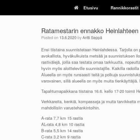
Skip
Etusivu
Rannikkorastit
to
content
Ratamestarin ennakko Heinlahteen
Posted on
13.6.2020
by
Antti Seppä
Ensi tiistaina suunnistetaan Heinlahdessa. Tarjolla on pi
avokalliota, hyväkulkuista metsää ja suunnistuksen iloa 
rastivälejä, joilla saa testata omaa tarkkuutta, nopeut
hyvin myös aloitteleville suunnistajille. Kaikilla rad
Alueella on myös runsaasti teitä ja polkuja suunnistukse
varovainen, sillä alueella on myös muita tienkäyttäjiä. 
Tapahtumapaikkana tiistaina 16.6. kello 17-20 toimii 
Verkkareita, kenkiä, kompasseja ja muita tarvikkeita
mahdollisiin varustehankintoihin.
A-rata 7,7 km 15 rastia
AL-rata 4,8 km 10 rastia
B-rata 5,5 km 14 rastia
C-rata 3,2 km 9 rastia