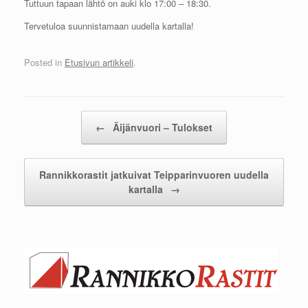
Tuttuun tapaan lähtö on auki klo 17:00 – 18:30.
Tervetuloa suunnistamaan uudella kartalla!
Posted in
Etusivun artikkeli
.
Post navigation
←
Äijänvuori – Tulokset
Rannikkorastit jatkuivat Teipparinvuoren uudella
kartalla
→