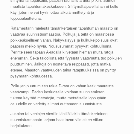
siirtymä lähtöpaikalle, pääosin rauhallista tietä pitkin. Samoin
maalista tapahtumakeskukseen. Siirtymätaipaleillahan ei kello
käy, joten ne voi hyvin ottaa alkulämmittelynä ja
loppupalautteluna.
Ratamestarin mielestä tämänkertaisen tapahtuman maasto on
vaativaa suunnistusmaastoa. Polkuja ja teitä on maastossa
poikkeuksellisen vähän. Näkyväisyys ja kulkukelpoisuus ovat
pääosin melko hyviä. Noususummat pysyvät kohtuullisina.
Perinteiseen tapaan A-radalla kiivetään hieman muita ratoja
enemmän. Sekä taidollista että fyysistä vaativuutta tuo polkujen
puuttuminen. Jalkoja on nosteltava reippaasti, jotta matka
etenee. Maaston vaativuuden takia ratapituuksissa on pyritty
pysymään kohtuudessa.
Polkujen puuttumisen takia D-rata on vähän keskimääräistä
vaativampi. Radan keskiosalla voidaan suunnistuksen
tukena käyttää metsäojia, mutta metsäiselle loppupään
osuudelle on vedetty siimari auttamaan suunnistusta.
Jukolan tai venlojen viestiin lähtijöillekin tämänkertainen
suunnistusmaasto tarjoaa haastavan viimeisen viikon
harjoituksen.