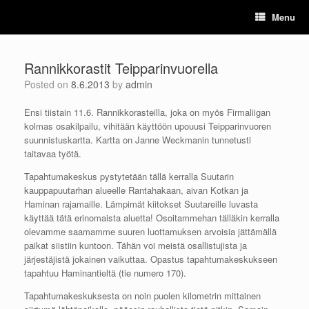
Skip
Menu
to
content
Rannikkorastit Teipparinvuorella
Posted on
8.6.2013
by
admin
Ensi tiistain 11.6. Rannikkorasteilla, joka on myös Firmaliigan
kolmas osakilpailu, vihitään käyttöön upouusi Teipparinvuoren
suunnistuskartta. Kartta on Janne Weckmanin tunnetusti
taitavaa työtä.
Tapahtumakeskus pystytetään tällä kerralla Suutarin
kauppapuutarhan alueelle Rantahakaan, aivan Kotkan ja
Haminan rajamaille. Lämpimät kiitokset Suutareille luvasta
käyttää tätä erinomaista aluetta! Osoitammehan tälläkin kerralla
olevamme saamamme suuren luottamuksen arvoisia jättämällä
paikat siistiin kuntoon. Tähän voi meistä osallistujista ja
järjestäjistä jokainen vaikuttaa. Opastus tapahtumakeskukseen
tapahtuu Haminantieltä (tie numero 170).
Tapahtumakeskuksesta on noin puolen kilometrin mittainen