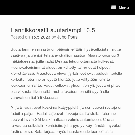
Skip
Menu
to
content
Rannikkorastit suutarlampi 16.5
Posted on
15.5.2023
by
Juho Pousi
Suutarlammen maasto on pääosin erittäin hyväkulkuista, mutta
vaativaa ja pienipiirteistä avokalliomaastoa. Maasto koostuu 3
mäkialueesta, joilla radat D-rataa lukuunottamatta kulkevat.
Huonokulkuisimmat alueet on vältetty tai ne ovat helposti
kierrettävissä. Maastossa olevat jyrkänteet ovat pääosin todella
korkeita, joten ne on syytä kiertää, jotta vältytään turhilta
loukkaantumisilta. Radat kulkevat yhden tien yli, jossa ei pitäisi
olla vilkasta liikennettä, mutta jokaisen on silti syytä olla
varovainen tiellä liikkuessa.
A- ja B-radat ovat keskimatkatyyppisiä, ja sen vuoksi rasteja on
radoilla paljon. Radat tarjoavat tiukkoja rastipisteitä, joten ne
sopivat hyvin SM-keskimatkaan valmistautumiseen. C-rata
turvautuu selkeisiin kohteisiin, joita pystyy käyttämään hyväksi
rastinotossa. Rata tarjoaa myös haastavuudeltaan erilaisia