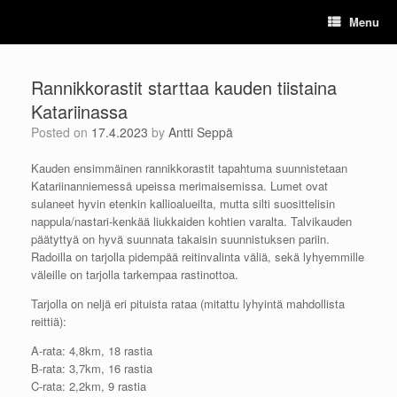
Skip
Menu
to
content
Rannikkorastit starttaa kauden tiistaina
Katariinassa
Posted on
17.4.2023
by
Antti Seppä
Kauden ensimmäinen rannikkorastit tapahtuma suunnistetaan
Katariinanniemessä upeissa merimaisemissa. Lumet ovat
sulaneet hyvin etenkin kallioalueilta, mutta silti suosittelisin
nappula/nastari-kenkää liukkaiden kohtien varalta. Talvikauden
päätyttyä on hyvä suunnata takaisin suunnistuksen pariin.
Radoilla on tarjolla pidempää reitinvalinta väliä, sekä lyhyemmille
väleille on tarjolla tarkempaa rastinottoa.
Tarjolla on neljä eri pituista rataa (mitattu lyhyintä mahdollista
reittiä):
A-rata: 4,8km, 18 rastia
B-rata: 3,7km, 16 rastia
C-rata: 2,2km, 9 rastia