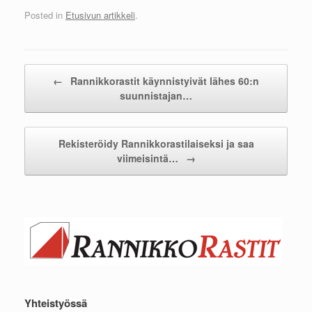
Posted in
Etusivun artikkeli
.
Post navigation
←
Rannikkorastit käynnistyivät lähes 60:n
suunnistajan…
Rekisteröidy Rannikkorastilaiseksi ja saa
viimeisintä…
→
Yhteistyössä