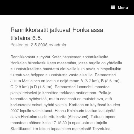
Skip
Menu
to
content
Rannikkorastit jatkuvat Honkalassa
tiistaina 6.5.
Posted on
2.5.2008
by
admin
Rannikkorastit siirtyvät Katariinanniemen sprinttikallioilta
Honkalan hiihtokeskuksen maastoihin, jossa tarjolla on yhtälailla
suunnistuksellista haastetta aktiiveille kuin myös hiihtopolkuihin
tukeutuvaa helppoa suunnistusta vasta-alkajille. Ratamestari
Jukka Matilainen on laatinut neljä rataa: A (5.7 km), B (3.6 km),
C (2.8 km) ja D (1.5 km). Ratamestari luonnehtii maastoa
pienipiirteiseksi ja kehoittaa tarkkaan rastinottoon. Polkuja
kannattaa hyödyntää, mutta edetessä on muistettava, että
korkeuserot voivat syödä voimia. Karttana on käytössä kauden
2007 lopulla valmistunut, Hannu Kainlaurin taattua laatutyötä
oleva Honkalan uudistettu kartta (Alhonvuori). Tuttuun tapaan
maastoon pääsee kello 17-18.30 ja opastusta on tarjolla
Starttikurssi 1:n toisen tapaamisen merkeissä! Tervetuloa!