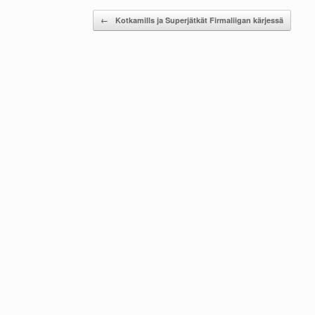
Post navigation
←
Kotkamills ja Superjätkät Firmaliigan kärjessä