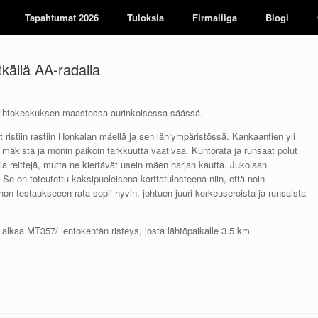
Tapahtumat 2026
Tuloksia
Firmaliiga
Blogi
tkällä AA-radalla
hiihtokeskuksen maastossa aurinkoisessa säässä.
t ristiin rastiin Honkalan mäellä ja sen lähiympäristössä. Kankaantien yli
mäkistä ja monin paikoin tarkkuutta vaativaa. Kuntorata ja runsaat polut
a reittejä, mutta ne kiertävät usein mäen harjan kautta. Jukolaan
. Se on toteutettu kaksipuoleisena karttatulosteena niin, että noin
n testaukseeen rata sopii hyvin, johtuen juuri korkeuseroista ja runsaista
lkaa MT357/ lentokentän risteys, josta lähtöpaikalle 3.5 km