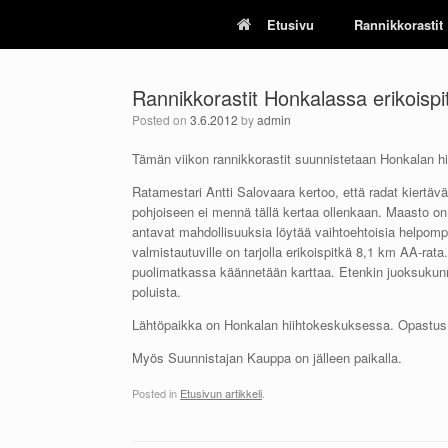
Skip
Etusivu
Rannikkorastit
to
content
Rannikkorastit Honkalassa erikoispi
Posted on
3.6.2012
by
admin
Tämän viikon rannikkorastit suunnistetaan Honkalan 
Ratamestari Antti Salovaara kertoo, että radat kiertävä
pohjoiseen ei mennä tällä kertaa ollenkaan. Maasto on 
antavat mahdollisuuksia löytää vaihtoehtoisia helpompi
valmistautuville on tarjolla erikoispitkä 8,1 km AA-rata
puolimatkassa käännetään karttaa. Etenkin juoksukunno
poluista.
Lähtöpaikka on Honkalan hiihtokeskuksessa. Opastus a
Myös Suunnistajan Kauppa on jälleen paikalla.
Posted in
Etusivun artikkeli
.