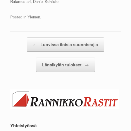
Ratamestari, Daniel Koivisto
Posted in
Yleinen
.
Post navigation
←
Luovissa iloisia suunnistajia
Länsikylän tulokset
→
Yhteistyössä