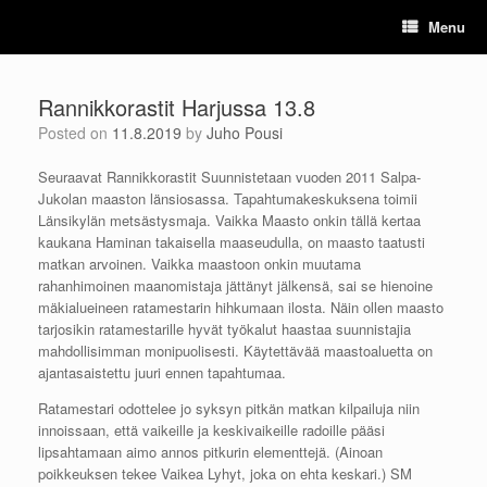
Skip
Menu
to
content
Rannikkorastit Harjussa 13.8
Posted on
11.8.2019
by
Juho Pousi
Seuraavat Rannikkorastit Suunnistetaan vuoden 2011 Salpa-
Jukolan maaston länsiosassa. Tapahtumakeskuksena toimii
Länsikylän metsästysmaja. Vaikka Maasto onkin tällä kertaa
kaukana Haminan takaisella maaseudulla, on maasto taatusti
matkan arvoinen. Vaikka maastoon onkin muutama
rahanhimoinen maanomistaja jättänyt jälkensä, sai se hienoine
mäkialueineen ratamestarin hihkumaan ilosta. Näin ollen maasto
tarjosikin ratamestarille hyvät työkalut haastaa suunnistajia
mahdollisimman monipuolisesti. Käytettävää maastoaluetta on
ajantasaistettu juuri ennen tapahtumaa.
Ratamestari odottelee jo syksyn pitkän matkan kilpailuja niin
innoissaan, että vaikeille ja keskivaikeille radoille pääsi
lipsahtamaan aimo annos pitkurin elementtejä. (Ainoan
poikkeuksen tekee Vaikea Lyhyt, joka on ehta keskari.) SM