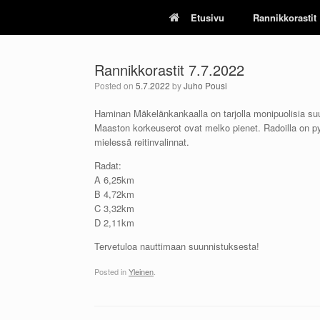
Skip
Etusivu
Rannikkorastit
to
content
Rannikkorastit 7.7.2022
Posted on
5.7.2022
by
Juho Pousi
Haminan Mäkelänkankaalla on tarjolla monipuolisia su
Maaston korkeuserot ovat melko pienet. Radoilla on 
mielessä reitinvalinnat.
Radat:
A 6,25km
B 4,72km
C 3,32km
D 2,11km
Tervetuloa nauttimaan suunnistuksesta!
Posted in
Yleinen
.