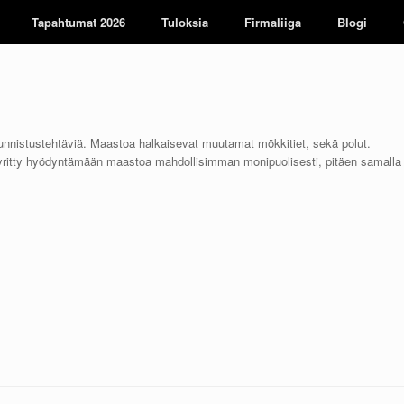
Tapahtumat 2026
Tuloksia
Firmaliiga
Blogi
unnistustehtäviä. Maastoa halkaisevat muutamat mökkitiet, sekä polut.
pyritty hyödyntämään maastoa mahdollisimman monipuolisesti, pitäen samalla