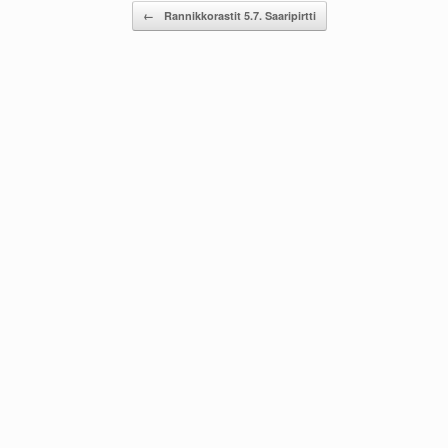
Post navigation
←
Rannikkorastit 5.7. Saaripirtti