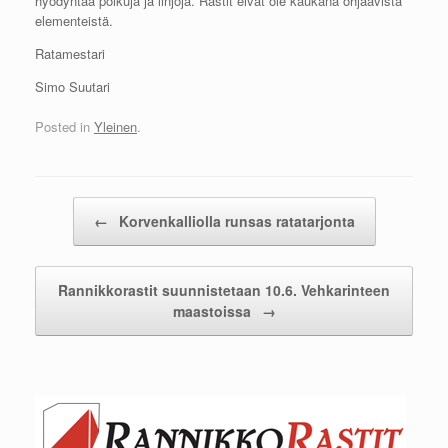
hyödyntää polkuja ja linjoja. Rastit eivät ole kaukana ohjaavista
elementeistä.
Ratamestari
Simo Suutari
Posted in
Yleinen
.
Post navigation
←
Korvenkalliolla runsas ratatarjonta
Rannikkorastit suunnistetaan 10.6. Vehkarinteen
maastoissa
→