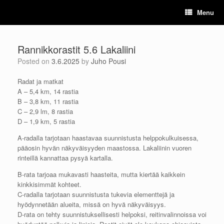
Skip
Menu
to
content
Rannikkorastit 5.6 Lakaliini
Posted on
3.6.2025
by
Juho Pousi
Radat ja matkat
A – 5,4 km, 14 rastia
B – 3,8 km, 11 rastia
C – 2,9 lm, 8 rastia
D – 1,9 km, 5 rastia
A-radalla tarjotaan haastavaa suunnistusta helppokulkuisessa,
pääosin hyvän näkyväisyyden maastossa. Lakaliinin vuoren
rinteillä kannattaa pysyä kartalla.
B-rata tarjoaa mukavasti haasteita, mutta kiertää kaikkein
kinkkisimmät kohteet.
C-radalla tarjotaan suunnistusta tukevia elementtejä ja
hyödynnetään alueita, missä on hyvä näkyväisyys.
D-rata on tehty suunnistuksellisesti helpoksi, reitinvalinnoissa voi