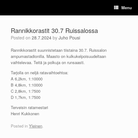
Skip
Menu
to
content
Rannikkorastit 30.7 Ruissalossa
Posted on
28.7.2024
by
Juho Pousi
Rannikkorastit suunnistetaan tiistaina 30.7. Ruissalon
ampumastadionilla. Maasto on kulkukelpoisuudeltaan
vaihtelevaa. Teitä ja polkuja on runsaasti.
Tarjolla on neljä ratavaihtoehtoa:
A 6,2km, 1:10000
B 4,8km, 1:10000
C 2,8km, 1:7500
D 1,7km, 1:7500
Terveisin ratamestari
Henri Kukkonen
Posted in
Yleinen
.