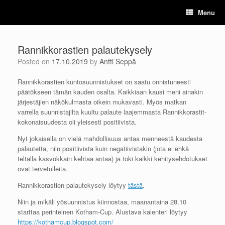
Skip
Menu
to
content
Rannikkorastien palautekysely
Posted on
17.10.2019
by
Antti Seppä
Rannikkorastien kuntosuunnistukset on saatu onnistuneesti
päätökseen tämän kauden osalta. Kaikkiaan kausi meni ainakin
järjestäjien näkökulmasta oikein mukavasti. Myös matkan
varrella suunnistajilta kuultu palaute laajemmasta Rannikkorastit-
kokonaisuudesta oli yleisesti positiivista.
Nyt jokaisella on vielä mahdollisuus antaa menneestä kaudesta
palautetta, niin positiivista kuin negatiivistakin (jota ei ehkä
teltalla kasvokkain kehtaa antaa) ja toki kaikki kehitysehdotukset
ovat tervetulleita.
Rannikkorastien palautekysely löytyy
tästä
.
Niin ja mikäli yösuunnistus kiinnostaa, maanantaina 28.10
starttaa perinteinen Kotham-Cup. Alustava kalenteri löytyy
https://kothamcup.blogspot.com/