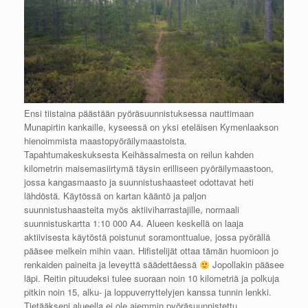
Ensi tiistaina päästään pyöräsuunnistuksessa nauttimaan
Munapirtin kankaille, kyseessä on yksi eteläisen Kymenlaakson
hienoimmista maastopyöräilymaastoista.
Tapahtumakeskuksesta Keihässalmesta on reilun kahden
kilometrin maisemasiirtymä täysin erilliseen pyöräilymaastoon,
jossa kangasmaasto ja suunnistushaasteet odottavat heti
lähdöstä. Käytössä on kartan kääntö ja paljon
suunnistushaasteita myös aktiiviharrastajille, normaali
suunnistuskartta 1:10 000 A4. Alueen keskellä on laaja
aktiivisesta käytöstä poistunut soramonttualue, jossa pyörällä
pääsee melkein mihin vaan. Hifistelijät ottaa tämän huomioon jo
renkaiden paineita ja leveyttä säädettäessä
Jopollakin pääsee
läpi. Reitin pituudeksi tulee suoraan noin 10 kilometriä ja polkuja
pitkin noin 15, alku- ja loppuverryttelyjen kanssa tunnin lenkki.
Tietääkseni alueella ei ole aiemmin pyöräsuunnistettu.