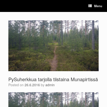
Skip
Menu
to
content
PySuherkkua tarjolla tiistaina Munapirtissä
Posted on
26.6.2016
by
admin