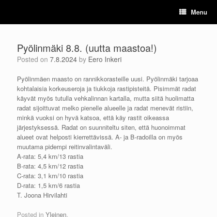
Skip
Menu
to
content
Pyölinmäki 8.8. (uutta maastoa!)
Posted on
7.8.2024
by
Eero Inkeri
Pyölinmäen maasto on rannikkorasteille uusi. Pyölinmäki tarjoaa
kohtalaisia korkeuseroja ja tiukkoja rastipisteitä. Pisimmät radat
käyvät myös tutulla vehkalinnan kartalla, mutta siitä huolimatta
radat sijoittuvat melko pienelle alueelle ja radat menevät ristiin,
minkä vuoksi on hyvä katsoa, että käy rastit oikeassa
järjestyksessä. Radat on suunniteltu siten, että huonoimmat
alueet ovat helposti kierrettävissä. A- ja B-radoilla on myös
muutama pidempi reitinvalintaväli.
A-rata: 5,4 km/13 rastia
B-rata: 4,5 km/12 rastia
C-rata: 3,1 km/10 rastia
D-rata: 1,5 km/6 rastia
T. Joona Hirvilahti
Posted in
Yleinen
.