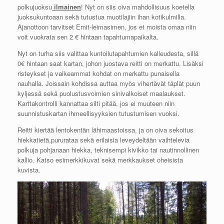
polkujuoksu
ilmainen
! Nyt on siis oiva mahdollisuus koetella
juoksukuntoaan sekä tutustua muotilajiin ihan kotikulmilla.
Ajanottoon tarvitset Emit-leimasimen, jos et moista omaa niin
voit vuokrata sen 2 € hintaan tapahtumapaikalta.
Nyt on turha siis valittaa kuntoilutapahtumien kalleudesta, sillä
0€ hintaan saat kartan, johon juostava reitti on merkattu. Lisäksi
risteykset ja vaikeammat kohdat on merkattu punaisella
nauhalla. Joissain kohdissa auttaa myös vihertävät täplät puun
kyljessä sekä puolustusvoimien sinivalkoiset maalaukset.
Karttakontrolli kannattaa silti pitää, jos ei muuteen niin
suunnistuskartan ihmeellisyyksien tutustumisen vuoksi.
Reitti kiertää lentokentän lähimaastoissa, ja on oiva sekoitus
hiekkatietä,pururataa sekä erilaisia leveydeltään vaihtelevia
polkuja pohjanaan hiekka, teknisempi kivikko tai nautinnollinen
kallio. Katso esimerkkikuvat sekä merkkaukset oheisista
kuvista.