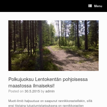
Skip
Menu
to
content
Polkujuoksu Lentokentän pohjoisessa
maastossa ilmaiseksi!
Posted on
30.5.2015
by
admin
Muoti-ilmiö
halpuutuus
on saapunut rannikkorasteillekin, sillä
ensi tiistaina tutustumistarjouksena on rannikkorastien