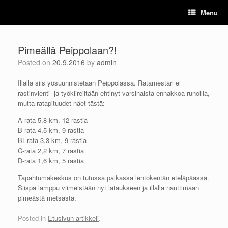
Skip
Menu
to
content
Pimeällä Peippolaan?!
Posted on
20.9.2016
by
admin
Illalla siis yösuunnistetaan Peippolassa. Ratamestari ei
rastinvienti- ja työkiireiltään ehtinyt varsinaista ennakkoa runoilla,
mutta ratapituudet näet tästä:
A-rata 5,8 km, 12 rastia
B-rata 4,5 km, 9 rastia
BL-rata 3,3 km, 9 rastia
C-rata 2,2 km, 7 rastia
D-rata 1,6 km, 5 rastia
Tapahtumakeskus on tutussa paikassa lentokentän eteläpäässä.
Siispä lamppu viimeistään nyt lataukseen ja illalla nauttimaan
pimeästä metsästä.
Posted in
Etusivun artikkeli
.