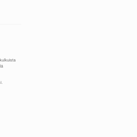
kulkuista
lä
i.