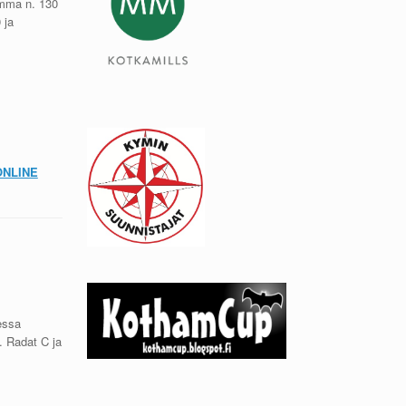
umma n. 130
 ja
ONLINE
essa
. Radat C ja