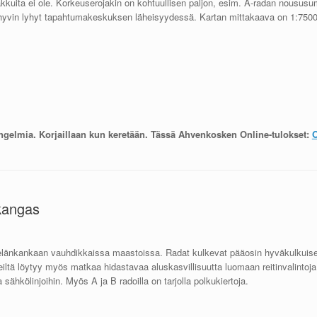
hakkuita ei ole. Korkeuserojakin on kohtuullisen paljon, esim. A-radan nousus
n hyvin lyhyt tapahtumakeskuksen läheisyydessä. Kartan mittakaava on 1:7500
ongelmia. Korjaillaan kun keretään. Tässä Ahvenkosken Online-tulokset:
kangas
äkelänkankaan vauhdikkaissa maastoissa. Radat kulkevat pääosin hyväkulkuis
ltä löytyy myös matkaa hidastavaa aluskasvillisuutta luomaan reitinvalintoja
 sähkölinjoihin. Myös A ja B radoilla on tarjolla polkukiertoja.