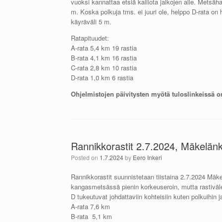
vuoksi kannattaa etsiä kalliota jalkojen alle. Metsä
m. Koska polkuja tms. ei juuri ole, helppo D-rata o
käyräväli 5 m.
Ratapituudet:
A-rata 5,4 km 19 rastia
B-rata 4,1 km 16 rastia
C-rata 2,8 km 10 rastia
D-rata 1,0 km 6 rastia
Ohjelmistojen päivitysten myötä tuloslinkeissä 
Rannikkorastit 2.7.2024, Mäkelän
Posted on
1.7.2024
by
Eero Inkeri
Rannikkorastit suunnistetaan tiistaina 2.7.2024 M
kangasmetsässä pienin korkeuseroin, mutta rastivälei
D tukeutuvat johdattaviin kohteisiin kuten polkuihin ja
A-rata 7,6 km
B-rata 5,1 km