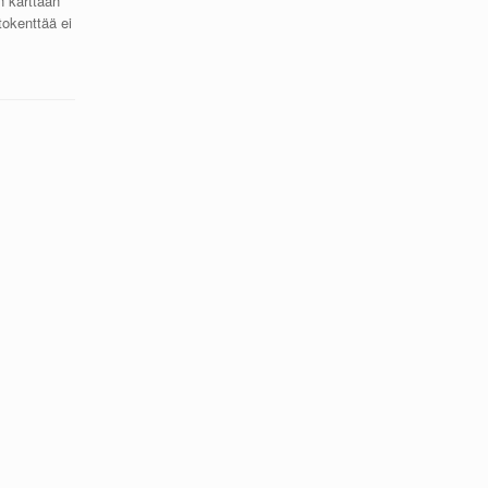
n karttaan
tokenttää ei