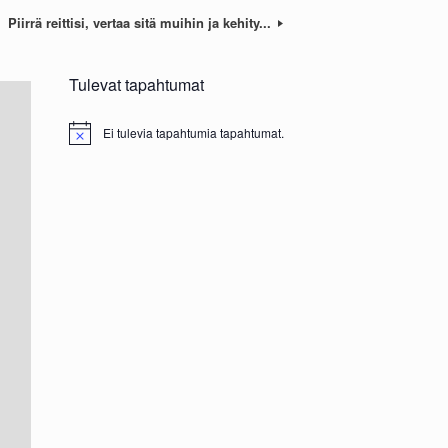
Piirrä reittisi, vertaa sitä muihin ja kehity...
Tulevat tapahtumat
Ei tulevia tapahtumia tapahtumat.
N
o
t
i
c
e