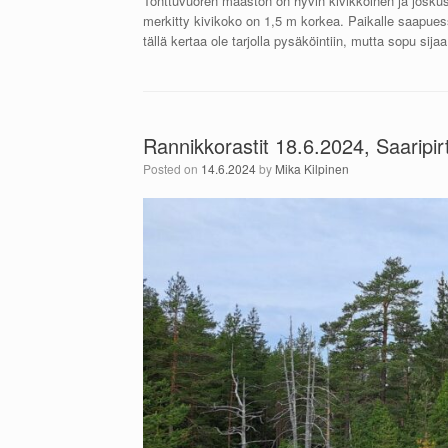
Tonttuvuoren maaston on hyvin kivikkoinen ja joskus 
merkitty kivikoko on 1,5 m korkea. Paikalle saapuess
tällä kertaa ole tarjolla pysäköintiin, mutta sopu sij
Rannikkorastit 18.6.2024, Saaripirt
Posted on
14.6.2024
by
Mika Kilpinen