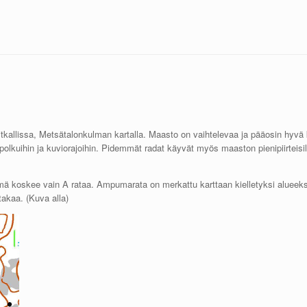
tkallissa, Metsätalonkulman kartalla. Maasto on vaihtelevaa ja pääosin hyvä 
kuihin ja kuviorajoihin. Pidemmät radat käyvät myös maaston pienipiirteisil
mä koskee vain A rataa. Ampumarata on merkattu karttaan kielletyksi alueeks
akaa. (Kuva alla)