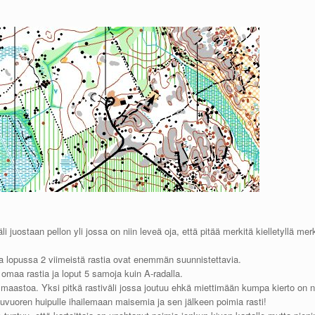
i juostaan pellon yli jossa on niin leveä oja, että pitää merkitä kielletyllä merki
tta lopussa 2 viimeistä rastia ovat enemmän suunnistettavia.
omaa rastia ja loput 5 samoja kuin A-radalla.
a maastoa. Yksi pitkä rastiväli jossa joutuu ehkä miettimään kumpa kierto on
uvuoren huipulle ihailemaan maisemia ja sen jälkeen poimia rasti!