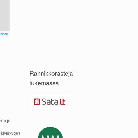
Rannikkorasteja
tukemassa
lla ja
a kivisyyden