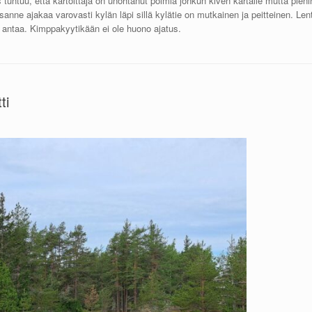
tuntuu, että kartoittaja on unohtanut poimia jonkun kiven kartalle mutta pieni
anne ajakaa varovasti kylän läpi sillä kylätie on mutkainen ja peitteinen. Len
aa antaa. Kimppakyytikään ei ole huono ajatus.
ti