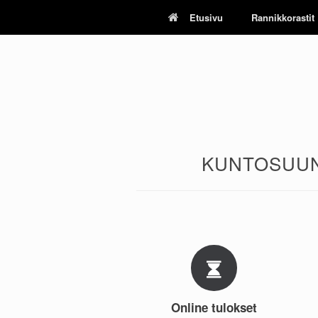
Skip
Etusivu
Rannikkorastit
to
content
KUNTOSUUN
Online tulokset