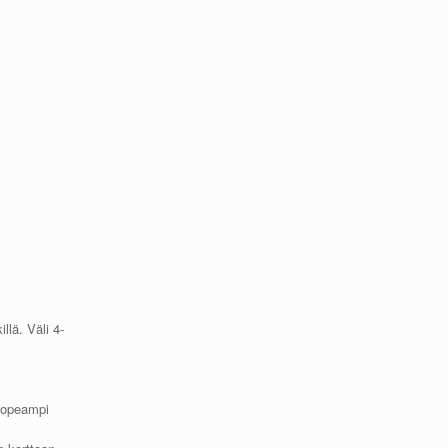
llä. Väli 4-
 nopeampi