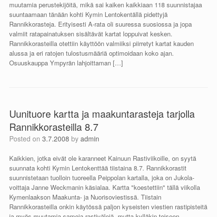
muutamia perustekijöitä, mikä sai kaiken kaikkiaan 118 suunnistajaa
suuntaamaan tänään kohti Kymin Lentokentällä pidettyjä
Rannikkorasteja. Erityisesti A-rata oli suuressa suosiossa ja jopa
valmiit ratapainatuksen sisältävät kartat loppuivat kesken.
Rannikkorasteilla otettiin käyttöön valmiiksi piirretyt kartat kauden
alussa ja eri ratojen tulostusmääriä optimoidaan koko ajan.
Osuuskauppa Ympyrän lahjoittaman […]
Uunituore kartta ja maakuntarasteja tarjolla
Rannikkorasteilla 8.7
Posted on
3.7.2008
by
admin
Kaikkien, jotka eivät ole karanneet Kainuun Rastiviikoille, on syytä
suunnata kohti Kymin Lentokenttää tiistaina 8.7. Rannikkorastit
suunnistetaan tuolloin tuoreella Peippolan kartalla, joka on Jukola-
voittaja Janne Weckmanin käsialaa. Kartta "koestettiin" tällä viikolla
Kymenlaakson Maakunta- ja Nuorisoviestissä. Tiistain
Rannikkorasteilla onkin käytössä paljon kyseisten viestien rastipisteitä
ja myös muutamia samoja rastivälejä, mutta kylläkin toiseen