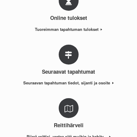
Online tulokset
Tuoreimman tapahtuman tulokset
Seuraavat tapahtumat
Seuraavan tapahtuman tiedot, sijanti ja osoite
Reittihärveli
Piirrä reittisi, vertaa sitä muihin ja kehity...