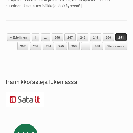
suuntaan. Useita rastiviikkoja läpikäyneenä […]
« Edellinen
1
…
246
247
248
249
250
251
Post navigation
252
253
254
255
256
…
258
Seuraava »
Rannikkorasteja tukemassa