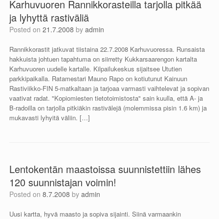
Karhuvuoren Rannikkorasteilla tarjolla pitkää
ja lyhyttä rastiväliä
Posted on
21.7.2008
by
admin
Rannikkorastit jatkuvat tiistaina 22.7.2008 Karhuvuoressa. Runsaista
hakkuista johtuen tapahtuma on siirretty Kukkarsaarengon kartalta
Karhuvuoren uudelle kartalle. Kilpailukeskus sijaitsee Ututien
parkkipaikalla. Ratamestari Mauno Rapo on kotiutunut Kainuun
Rastiviikko-FIN 5-matkaltaan ja tarjoaa varmasti vaihtelevat ja sopivan
vaativat radat. "Kopiomiesten tietotoimistosta" sain kuulla, että A- ja
B-radoilla on tarjolla pitkiäkin rastivälejä (molemmissa pisin 1.6 km) ja
mukavasti lyhyitä väliin. […]
Lentokentän maastoissa suunnistettiin lähes
120 suunnistajan voimin!
Posted on
8.7.2008
by
admin
Uusi kartta, hyvä maasto ja sopiva sijainti. Siinä varmaankin