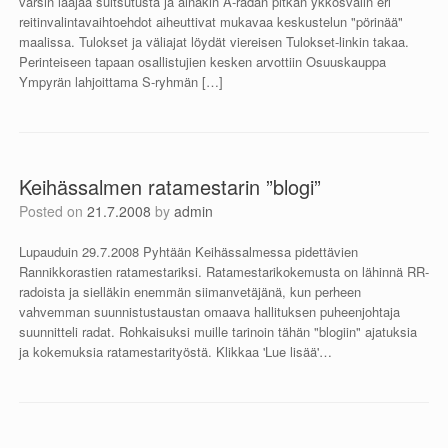
varsin laajaa suitsutusta ja ainakin A-radan pitkän ykkösvälin eri
reitinvalintavaihtoehdot aiheuttivat mukavaa keskustelun "pörinää"
maalissa. Tulokset ja väliajat löydät viereisen Tulokset-linkin takaa.
Perinteiseen tapaan osallistujien kesken arvottiin Osuuskauppa
Ympyrän lahjoittama S-ryhmän […]
Keihässalmen ratamestarin ”blogi”
Posted on
21.7.2008
by
admin
Lupauduin 29.7.2008 Pyhtään Keihässalmessa pidettävien
Rannikkorastien ratamestariksi. Ratamestarikokemusta on lähinnä RR-
radoista ja sielläkin enemmän siimanvetäjänä, kun perheen
vahvemman suunnistustaustan omaava hallituksen puheenjohtaja
suunnitteli radat. Rohkaisuksi muille tarinoin tähän "blogiin" ajatuksia
ja kokemuksia ratamestarityöstä. Klikkaa 'Lue lisää'…