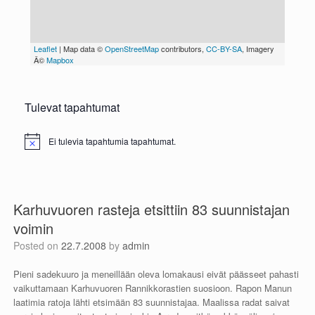
Tulevat tapahtumat
Ei tulevia tapahtumia tapahtumat.
N
o
t
i
c
e
Karhuvuoren rasteja etsittiin 83 suunnistajan
voimin
Posted on
22.7.2008
by
admin
Pieni sadekuuro ja meneillään oleva lomakausi eivät päässeet pahasti
vaikuttamaan Karhuvuoren Rannikkorastien suosioon. Rapon Manun
laatimia ratoja lähti etsimään 83 suunnistajaa. Maalissa radat saivat