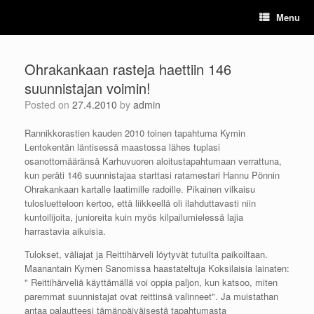
Skip
Menu
to
content
Ohrakankaan rasteja haettiin 146
suunnistajan voimin!
Posted on
27.4.2010
by
admin
Rannikkorastien kauden 2010 toinen tapahtuma Kymin
Lentokentän läntisessä maastossa lähes tuplasi
osanottomääränsä Karhuvuoren aloitustapahtumaan verrattuna,
kun peräti 146 suunnistajaa starttasi ratamestari Hannu Pönnin
Ohrakankaan kartalle laatimille radoille. Pikainen vilkaisu
tulosluetteloon kertoo, että liikkeellä oli ilahduttavasti niin
kuntoilijoita, junioreita kuin myös kilpailumielessä lajia
harrastavia aikuisia.
Tulokset, väliajat ja Reittihärveli löytyvät tutuilta paikoiltaan.
Maanantain Kymen Sanomissa haastateltuja Koksilaisia lainaten:
" Reittihärveliä käyttämällä voi oppia paljon, kun katsoo, miten
paremmat suunnistajat ovat reittinsä valinneet". Ja muistathan
antaa palautteesi tämänpäiväisestä tapahtumasta