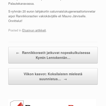
Palautekanavassa.
S-ryhmän 20 euron lahjakortin satunnaislukugeneraattorionnetar
arpoi Rannikkorastien vakiokävijälle eli Mauno Järviselle.
Onnittelut!
Posted in
Etusivun artikkeli
.
Post navigation
←
Rannikkorastit jatkuvat nopeakulkuisessa
Kymin Lentokentän…
Viikon kasvot: Koksilaisten mielestä
suunnistus…
→