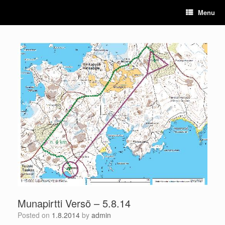
Skip
Menu
to
content
Munapirtti Versö – 5.8.14
Posted on
1.8.2014
by
admin