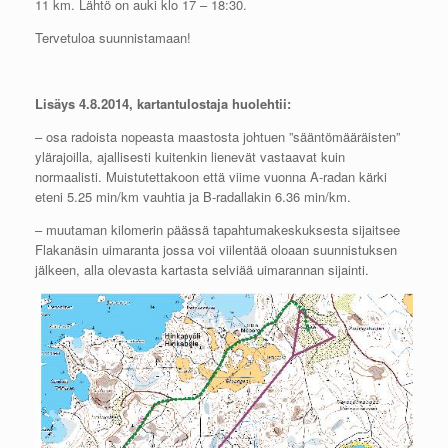
11 km. Lähtö on auki klo 17 – 18:30.
Tervetuloa suunnistamaan!
Lisäys 4.8.2014, kartantulostaja huolehtii:
– osa radoista nopeasta maastosta johtuen ”sääntömääräisten”
ylärajoilla, ajallisesti kuitenkin lienevät vastaavat kuin
normaalisti. Muistutettakoon että viime vuonna A-radan kärki
eteni 5.25 min/km vauhtia ja B-radallakin 6.36 min/km.
– muutaman kilomerin päässä tapahtumakeskuksesta sijaitsee
Flakanäsin uimaranta jossa voi viilentää oloaan suunnistuksen
jälkeen, alla olevasta kartasta selviää uimarannan sijainti.