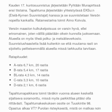
Kauden 17. kuntosuunnistus järjestetään Pyhtään Munapirtissä
ensi tiistaina. Tapahtuma järjestetään yhteistyössä EKSu:n
(Etelä-Kymen Suunnistajat) kanssa ja se suunnistetaan Versön
nopeilla kankailla. Ratamestarina toimii Aimo Koivula.
Versön maaston kulkukelpoisuus on varsin hyvä, ellei
erinomainen, joten välillä päästään oikein kunnolla juoksemaan.
Alueella on myös tiheä polku- ja metsätieverkosto.
Suunnistushaastetta lisää kuitenkin se että muutama rasti on
sijoitettu peitteisemmällä alueella missä tarkkuutta tarvitaan.
Ratapituudet:
A-rata 6,7 km, 20 rastia
B-rata 5,4 km, 17 rastia
BL-rata 4,3 km, 14 rastia
C-rata 3,3 km, 10 rastia
D-rata 2,1 km, 6 rastia
Tapahtumapaikkana toimii tänäkin vuonna alueen keskellä
sijaitseva soramonttu, missä myös parkkitilaa pitäisi olla
riittävästi. Tapahtumakeskuksen osoite on Tuuskintie 98.
Opastus alkaa VT7 Purolan risteyksestä, mistä on matkaa noin