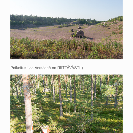
Paikoitustilaa Versössä on RIITTÄVÄSTI:)