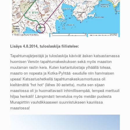
Lisäys 4.8.2014, tuloslaskija fiilistelee:
Tapahtumajärjestäjä ja tuloslaskija kävivät äsken katsastamassa
huomisen Versön tapahtumakeskuksen sekä myös maaston
muutaman rastin kera. Kuten kartantulostaja ylhäällä toteaa,
maasto on nopeata ja Kotka-Pyhtää -seudulle niin harvinaisen
upeaa! Katsastushetkellä tapahtumakeskusmontussa oli
kieltämättä ”hot hot” (lähes 30 astetta), mutta sen sijaan
maastossa oli jo huomattavasti inhimillisempää, lempeä merituuli
hiljaa henkäili! Lämpimästi tervetuloa myös meidän puolesta
Munapirttiin vauhdikkaaseen suunnistukseen kauniissa
maastossa!