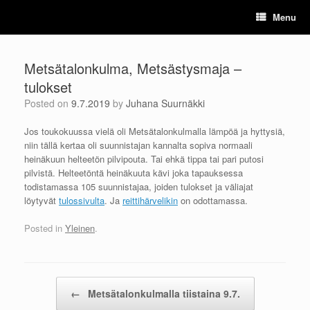
Skip
Menu
to
content
Metsätalonkulma, Metsästysmaja –
tulokset
Posted on
9.7.2019
by
Juhana Suurnäkki
Jos toukokuussa vielä oli Metsätalonkulmalla lämpöä ja hyttysiä,
niin tällä kertaa oli suunnistajan kannalta sopiva normaali
heinäkuun helteetön pilvipouta. Tai ehkä tippa tai pari putosi
pilvistä. Helteetöntä heinäkuuta kävi joka tapauksessa
todistamassa 105 suunnistajaa, joiden tulokset ja väliajat
löytyvät
tulossivulta
. Ja
reittihärvelikin
on odottamassa.
Posted in
Yleinen
.
Post navigation
←
Metsätalonkulmalla tiistaina 9.7.