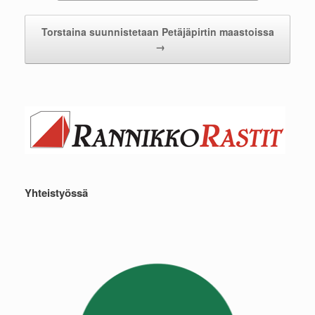
Torstaina suunnistetaan Petäjäpirtin maastoissa
→
Yhteistyössä