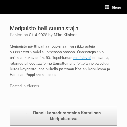
Skip
Menu
to
content
Meripuisto helli suunnistajia
Posted on
21.4.2022
by
Mika Kilpinen
Meripuisto näytti parhaat puolensa, Rannikkorasteja
suunnistettiin todella komeassa säässä. Osanottajiakin oli
paikalla mukavasti n. 80. Tapahtuman
reittihärveli
on avattu,
ratamestari odottaa jo malttamattomana reittejänne palveluun.
Kiitos käynnistä, ensi viikolla jatketaan Kotkan Koivulassa ja
Haminan Pappilansalmessa.
Posted in
Yleinen
.
Post navigation
←
Rannikkorastit torstaina Katariinan
Meripuistossa