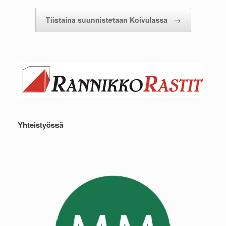
Tiistaina suunnistetaan Koivulassa
→
Yhteistyössä