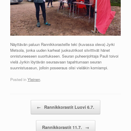
Näyttävän paluun Rannikkorasteille teki (kuvassa oleva) Jyrki
Metsola, jonka uuden karheat juoksutrikoot siivittivät hänet
onnistuneeseen suoritukseen. Seuran puheenjohtaja Pauli toivoi
vielä Jyrkin löytävän seuraavaan tapahtumaan seuran
suunnistusasun, jolloin poseeraus olisi vieläkin komiampi.
Posted in
Yleinen
.
Post navigation
←
Rannikkorastit Luovi 6.7.
Rannikkorastit 11.7.
→