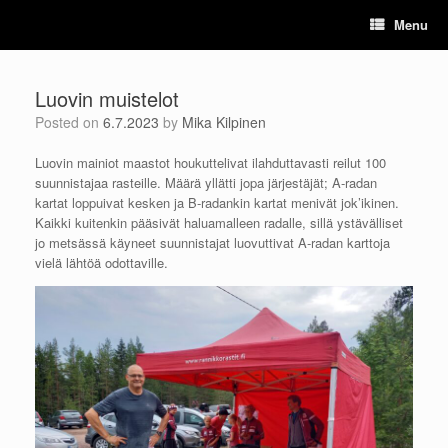
Skip
Menu
to
content
Luovin muistelot
Posted on
6.7.2023
by
Mika Kilpinen
Luovin mainiot maastot houkuttelivat ilahduttavasti reilut 100
suunnistajaa rasteille. Määrä yllätti jopa järjestäjät; A-radan
kartat loppuivat kesken ja B-radankin kartat menivät jok’ikinen.
Kaikki kuitenkin pääsivät haluamalleen radalle, sillä ystävälliset
jo metsässä käyneet suunnistajat luovuttivat A-radan karttoja
vielä lähtöä odottaville.