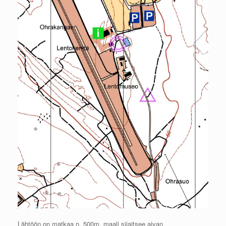
Lähtöön on matkaa n. 500m, maali sijaitsee aivan