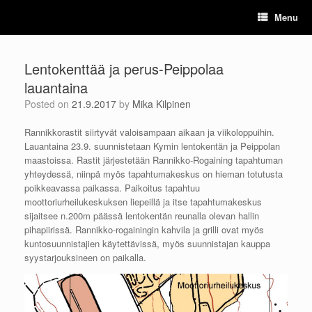
Skip
Menu
to
content
Lentokenttää ja perus-Peippolaa
lauantaina
Posted on
21.9.2017
by
Mika Kilpinen
Rannikkorastit siirtyvät valoisampaan aikaan ja viikoloppuihin.
Lauantaina 23.9. suunnistetaan Kymin lentokentän ja Peippolan
maastoissa. Rastit järjestetään Rannikko-Rogaining tapahtuman
yhteydessä, niinpä myös tapahtumakeskus on hieman totutusta
poikkeavassa paikassa. Paikoitus tapahtuu
moottoriurheilukeskuksen liepeillä ja itse tapahtumakeskus
sijaitsee n.200m päässä lentokentän reunalla olevan hallin
pihapiirissä. Rannikko-rogainingin kahvila ja grilli ovat myös
kuntosuunnistajien käytettävissä, myös suunnistajan kauppa
syystarjouksineen on paikalla.