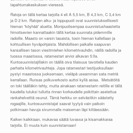
tapahtumakeskuksen vieressä.
Ratoja on tällä kertaa tarjolla 4 eli A 5,5 km, B 4,3 km, C 3,4 km
ja D 2 km. Ratojen alku- ja loppupuoli ovat suunnistuksellisesti
hieman ”köyhää” aluetta. Monipuolisempaa suunnistushaastetta
himoitsevien kannattaakin tällä kertaa suunnata pidemmille
radoille. Maasto on varsin tasaista, tosin hieman kallellaan ja
kohtuullisen hyväpohjaista. Mahdollisen paikalle saapuvan
kansallisen tason viestimiehen kilometrivauhdin, näillä radoilla ja
tuossa maastossa, ratamestari arvioi alkavan 5:lla.
Kuntosuunnistajillakin on täällä oiva tilaisuus tavoitella kauden
parhaita kilometrivauhteja. Jopa ratamestari testijuoksullaan
pystyi maastossa juoksemaan, vieläpä useamman sata metriä
kerrallaan. Runsas polkuverkosto auttoi kyllä asiaa. Metsätöitä
on toki täälläkin tehty, mutta ainakaan ratamestarin reitille ei tällä
kaudella tutuksi tullutta rinnan korkeudelle poikittain asetettua
rankahelvettiä osunut. Tämä herkku on selvästikin säästetty
rogaajille, kuntosuunnistajat saavat tyytyä vain paikoin
potkimaan havuja sivummalle maiseman läpi kiitäessään.
Kaiken kaikkiaan, mukavaa säätä luvassa ja kisamakkaraa
tarjolla. Ei muuta kuin suunnistamaan!