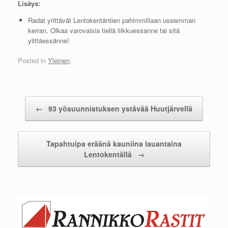
Lisäys:
Radat yrittävät Lentokentäntien pahimmillaan useamman
kerran. Olkaa varovaisia tiellä liikkuessanne tai sitä
ylittäessänne!
Posted in
Yleinen
.
Post navigation
←
93 yösuunnistuksen ystävää Huutjärvellä
Tapahtuipa eräänä kauniina lauantaina
Lentokentällä
→