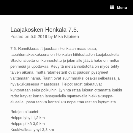
Skip
Menu
to
content
Laajakosken Honkala 7.5.
Posted on
5.5.2019
by
Mika Kilpinen
7.5. Rannikkorastit juostaan Honkalan maastossa,
tapahtumakeskuksena on Honkalan hiihtostadion Laajakoskella.
Stadionaluetta on kunnostettu ja jalan alle jäävä hake on melko
pehmeää ja upottavaa. Kevyitä metsänhoitotöitä on myös tehty
talven aikana, mutta ratamestarit ovat pääosin pystyneet
välttämään nämä. Rastit ovat suurimmaksi osaksi selkeässä ja
hyväkulkuisessa maastossa. Helpot radat tukeutuvat
kuntorataan sekä polkuihin. Lyhintä rataa lukuun ottamatta kaikki
radat käyvät kartan länsipuolella sijaitsevalla hiekkakuoppa-
alueella, jossa tarkka kartanluku nopeuttaa rastien löytymistä.
Ratojen pituudet:
Helppo lyhyt 1,2 km
Helppo pitkä 3,9 km
Keskivaikea lyhyt 3,3 km