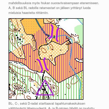
mahdollisuuksia myös hiukan suoraviivaisempaan etenemiseen.
A, B sekä BL radoille ratamestari on jälleen yrittänyt luoda
mieluisia haasteita riittämiin.
BL-, C-, sekä D-radat starttaavat tapahtumakeskuksen
välittömästä läheisyydestä. A- ja B-ratojen lähdöt on jouduttu