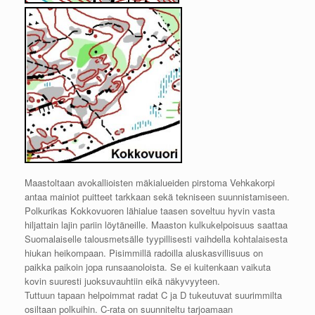
Maastoltaan avokallioisten mäkialueiden pirstoma Vehkakorpi
antaa mainiot puitteet tarkkaan sekä tekniseen suunnistamiseen.
Polkurikas Kokkovuoren lähialue taasen soveltuu hyvin vasta
hiljattain lajin pariin löytäneille. Maaston kulkukelpoisuus saattaa
Suomalaiselle talousmetsälle tyypillisesti vaihdella kohtalaisesta
hiukan heikompaan. Pisimmillä radoilla aluskasvillisuus on
paikka paikoin jopa runsaanoloista. Se ei kuitenkaan vaikuta
kovin suuresti juoksuvauhtiin eikä näkyvyyteen.
Tuttuun tapaan helpoimmat radat C ja D tukeutuvat suurimmilta
osiltaan polkuihin. C-rata on suunniteltu tarjoamaan