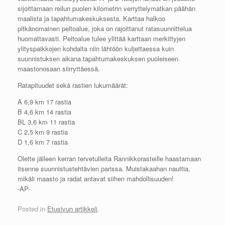
sijoittamaan reilun puolen kilometrin verryttelymatkan päähän
maalista ja tapahtumakeskuksesta. Karttaa halkoo
pitkänomainen peltoalue, joka on rajoittanut ratasuunnittelua
huomattavasti. Peltoalue tulee ylittää karttaan merkittyjen
ylityspaikkojen kohdalta niin lähtöön kuljettaessa kuin
suunnistuksen aikana tapahtumakeskuksen puoleiseen
maastonosaan siirryttäessä.
Ratapituudet sekä rastien lukumäärät:
A 6,9 km 17 rastia
B 4,6 km 14 rastia
BL 3,6 km 11 rastia
C 2,5 km 9 rastia
D 1,6 km 7 rastia
Olette jälleen kerran tervetulleita Rannikkorasteille haastamaan
itsenne suunnistustehtävien parissa. Muistakaahan nauttia,
mikäli maasto ja radat antavat siihen mahdollisuuden!
-AP-
Posted in
Etusivun artikkeli
.