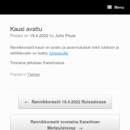
Skip
Menu
to
content
Kausi avattu
Posted on
19.4.2022
by
Juho Pousi
Rannikkorastit-kausi on avattu ja asianmukaiset linkit tuloksiin ja
reittihärveliin on lisätty
tulossivulle
.
Torstaina jatketaan Katariinassa.
Posted in
Yleinen
.
Post navigation
←
Rannikkorastit 19.4.2022 Ruissalossa
Rannikkorastit torstaina Katariinan
Meripuistossa
→