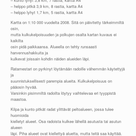
– kunto lyhyt 3,8 km, 7 rastia, kartta A4
– helppo pitkä 3,9 km, 8 rastia, kartta A4
– helppo lyhyt 1,7 km, 5 rastia, kartta A4
Kartta on 1:10 000 vuodelta 2008. Sitä on päivitetty tärkeimmiltä
osin,
mutta kulkukelpoisuuden ja polkujen osalta kartan kuvaus ei
kaikilta
osin pidä paikkaansa. Alueella on tehty runsaasti
harvennushakkuita ja
kulkevat joissain kohdin näiden alueiden läpi.
Ratamestari on pyrkinyt löytämään radoille vähemmän käytettyjä
ja
suunnistuksellisesti parempia alueita. Kulkukelpoisuus on
pääosin hyvää.
Varsinkin pisimmiltä radoilta löytyy vaihtelevaa eri tyyppistä
maastoa.
Kilpa ja kunto pitkät radat ylittävät peltoalueen, jossa tulee
huomioida
kielletyt alueet. Osa radoista kulkee lähellä asutusta tai asutun
alueen
läpi. Piha alueet ovat kiellettyä aluetta, mutta teitä saa käyttää.