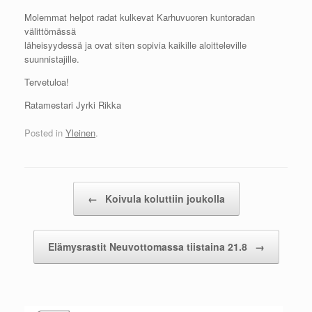
Molemmat helpot radat kulkevat Karhuvuoren kuntoradan
välittömässä
läheisyydessä ja ovat siten sopivia kaikille aloitteleville
suunnistajille.
Tervetuloa!
Ratamestari Jyrki Rikka
Posted in
Yleinen
.
Post navigation
←
Koivula koluttiin joukolla
Elämysrastit Neuvottomassa tiistaina 21.8
→