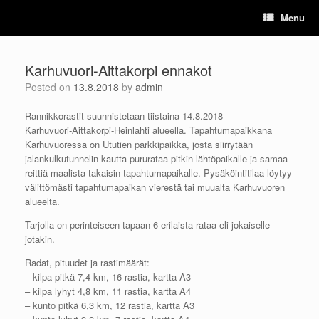
Skip
Menu
to
content
Karhuvuori-Aittakorpi ennakot
Posted on
13.8.2018
by
admin
Rannikkorastit suunnistetaan tiistaina 14.8.2018
Karhuvuori-Aittakorpi-Heinlahti alueella. Tapahtumapaikkana
Karhuvuoressa on Ututien parkkipaikka, josta siirrytään
jalankulkutunnelin kautta pururataa pitkin lähtöpaikalle ja samaa
reittiä maalista takaisin tapahtumapaikalle. Pysäköintitilaa löytyy
välittömästi tapahtumapaikan vierestä tai muualta Karhuvuoren
alueelta.
Tarjolla on perinteiseen tapaan 6 erilaista rataa eli jokaiselle
jotakin.
Radat, pituudet ja rastimäärät:
– kilpa pitkä 7,4 km, 16 rastia, kartta A3
– kilpa lyhyt 4,8 km, 11 rastia, kartta A4
– kunto pitkä 6,3 km, 12 rastia, kartta A3