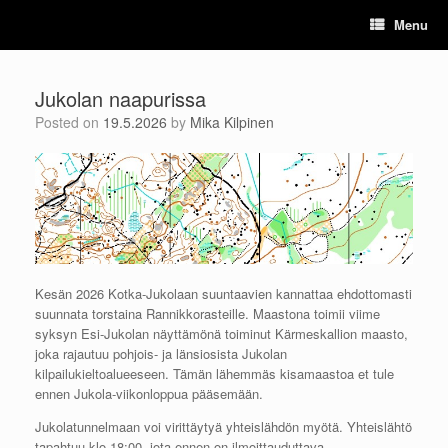
Skip
Menu
to
content
Jukolan naapurissa
Posted on
19.5.2026
by
Mika Kilpinen
Kesän 2026 Kotka-Jukolaan suuntaavien kannattaa ehdottomasti
suunnata torstaina Rannikkorasteille. Maastona toimii viime
syksyn Esi-Jukolan näyttämönä toiminut Kärmeskallion maasto,
joka rajautuu pohjois- ja länsiosista Jukolan
kilpailukieltoalueeseen. Tämän lähemmäs kisamaastoa et tule
ennen Jukola-viikonloppua pääsemään.
Jukolatunnelmaan voi virittäytyä yhteislähdön myötä. Yhteislähtö
tapahtuu klo 18:00, jota ennen on ilmoittauduttava