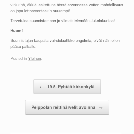
vinkkinä, äkkiä laskettuna tässä arvonnassa voiton mahdollisuus
on jopa lottoarvontaakin suurempi!
Tervetuloa suunnistamaan ja viimeistelemään Jukolakuntoa!
Huom!
Suunnistajan kaupalla vaihdelaatikko-ongelmia, eivät näin ollen
pääse paikalle.
Posted in
Yleinen
.
Post navigation
←
19.5. Pyhtää kirkonkylä
Peippolan reittihärvelit avoinna
→