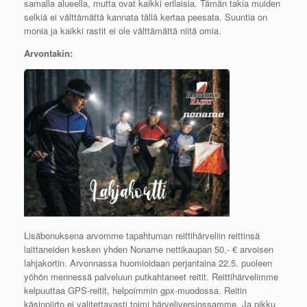
samalla alueella, mutta ovat kaikki erilaisia. Tämän takia muiden
selkiä ei välttämättä kannata tällä kertaa peesata. Suuntia on
monia ja kaikki rastit ei ole välttämättä niitä omia.
Arvontakin:
Lisäbonuksena arvomme tapahtuman reittihärveliin reittinsä
laittaneiden kesken yhden Noname nettikaupan 50,- € arvoisen
lahjakortin. Arvonnassa huomioidaan perjantaina 22.5. puoleen
yöhön mennessä palveluun putkahtaneet reitit. Reittihärvelimme
kelpuuttaa GPS-reitit, helpoimmin gpx-muodossa. Reitin
käsinpiirto ei valitettavasti toimi härveliversiossamme. Ja pikku