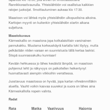
Rannikkorastivaunulla. Yhteislähtöön voi osallistua kaikkien
ratojen juoksijat. Ilmoittautuminen aukeaa klo 17:30.
Maastoon voi lähteä myös yhteislähdön ulkopuolisina aikoina.
Karttojen myynti on kuitenkin yhteislähdön startin aikana
suljettuna.
Maastokuvaus
Kärmeskallio on maastona jopa kotkalaisittain varsinainen
pannukakku. Muutama korkeuskäyrä kartalta toki löytyy, mutta
pelkästään niiden varaan en suunnistusta tällä kertaa laskisi.
Siispä suunnassakulku kunniaan!
Kevään hehkuessa jo lähes kesäistä lämpöä, on maastoon
puhjennut lehti ja näkyvyys on paikoitellen heikentynyt
huomattavasti aiempiin viikkoihin verrattessa.
Juostavuus maastossa on hyvää, jopa kartan vihreämmilläkin
alueilla. Vauhti voikin kasvaa suureksi ja suora on lähes aina
Kärmeskalliolla nopein valinta.
Radat
Rata
Matka
Vaativuus
Hajonta