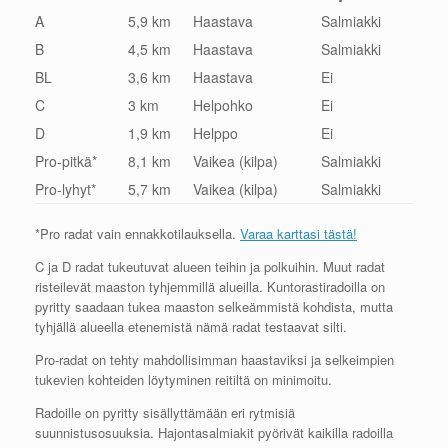
A
5,9 km
Haastava
Salmiakki
B
4,5 km
Haastava
Salmiakki
BL
3,6 km
Haastava
Ei
C
3 km
Helpohko
Ei
D
1,9 km
Helppo
Ei
Pro-pitkä*
8,1 km
Vaikea (kilpa)
Salmiakki
Pro-lyhyt*
5,7 km
Vaikea (kilpa)
Salmiakki
*Pro radat vain ennakkotilauksella.
Varaa karttasi tästä!
C ja D radat tukeutuvat alueen teihin ja polkuihin. Muut radat
risteilevät maaston tyhjemmillä alueilla. Kuntorastiradoilla on
pyritty saadaan tukea maaston selkeämmistä kohdista, mutta
tyhjällä alueella etenemistä nämä radat testaavat silti.
Pro-radat on tehty mahdollisimman haastaviksi ja selkeimpien
tukevien kohteiden löytyminen reitiltä on minimoitu.
Radoille on pyritty sisällyttämään eri rytmisiä
suunnistusosuuksia. Hajontasalmiakit pyörivät kaikilla radoilla