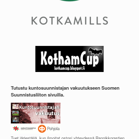
Tutustu kuntosuunnistajan vakuutukseen Suomen
Suunnistusliiton sivuilla.
Tuet järjestäjiä, kun ilmoitat ostosi yhteydessä Rannikkorastien