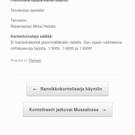
Pisimmällä radalla kartan kääntö.
Tervetuloa rasteille!
Terveisin,
Ratamestari Miina Hietala
Kartantulostaja säätää:
Ei kartankääntöä pisimmälläkään radalla. Sen sijaan vaihtelevia
mittakaavoja tarjolla, 1:5000, 1:6000 ja 1:6500!
Posted in
Yleinen
.
Post navigation
←
Rannikkokorttelisarja käyntiin
Korttelirastit jatkuvat Mussalossa
→