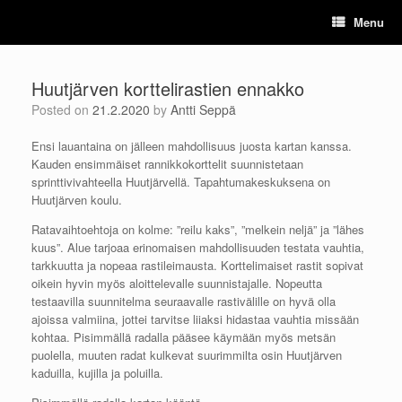
Skip
Menu
to
content
Huutjärven korttelirastien ennakko
Posted on
21.2.2020
by
Antti Seppä
Ensi lauantaina on jälleen mahdollisuus juosta kartan kanssa.
Kauden ensimmäiset rannikkokorttelit suunnistetaan
sprinttivivahteella Huutjärvellä. Tapahtumakeskuksena on
Huutjärven koulu.
Ratavaihtoehtoja on kolme: ”reilu kaks”, ”melkein neljä” ja ”lähes
kuus”. Alue tarjoaa erinomaisen mahdollisuuden testata vauhtia,
tarkkuutta ja nopeaa rastileimausta. Korttelimaiset rastit sopivat
oikein hyvin myös aloittelevalle suunnistajalle. Nopeutta
testaavilla suunnitelma seuraavalle rastivälille on hyvä olla
ajoissa valmiina, jottei tarvitse liiaksi hidastaa vauhtia missään
kohtaa. Pisimmällä radalla pääsee käymään myös metsän
puolella, muuten radat kulkevat suurimmilta osin Huutjärven
kaduilla, kujilla ja poluilla.