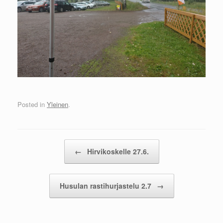
Posted in
Yleinen
.
Post navigation
←
Hirvikoskelle 27.6.
Husulan rastihurjastelu 2.7
→