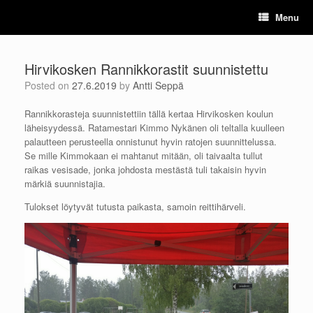
Skip
Menu
to
content
Hirvikosken Rannikkorastit suunnistettu
Posted on
27.6.2019
by
Antti Seppä
Rannikkorasteja suunnistettiin tällä kertaa Hirvikosken koulun
läheisyydessä. Ratamestari Kimmo Nykänen oli teltalla kuulleen
palautteen perusteella onnistunut hyvin ratojen suunnittelussa.
Se mille Kimmokaan ei mahtanut mitään, oli taivaalta tullut
raikas vesisade, jonka johdosta mestästä tuli takaisin hyvin
märkiä suunnistajia.
Tulokset löytyvät tutusta paikasta, samoin reittihärveli.