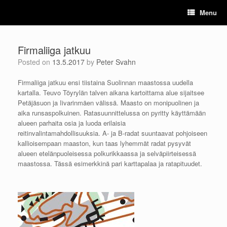
Skip
Menu
to
content
Firmaliiga jatkuu
Posted on
13.5.2017
by
Peter Svahn
Firmaliiga jatkuu ensi tiistaina Suolinnan maastossa uudella
kartalla. Teuvo Töyrylän talven aikana kartoittama alue sijaitsee
Petäjäsuon ja Iivarinmäen välissä. Maasto on monipuolinen ja
aika runsaspolkuinen. Ratasuunnittelussa on pyritty käyttämään
alueen parhaita osia ja luoda erilaisia
reitinvalintamahdollisuuksia. A- ja B-radat suuntaavat pohjoiseen
kallioisempaan maaston, kun taas lyhemmät radat pysyvät
alueen etelänpuoleisessa polkurikkaassa ja selväpiirteisessä
maastossa. Tässä esimerkkinä pari karttapalaa ja ratapituudet.