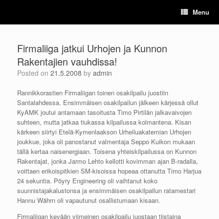
Skip
Menu
to
content
Firmaliiga jatkui Urhojen ja Kunnon
Rakentajien vauhdissa!
Posted on
21.5.2008
by
admin
Rannikkorastien Firmaliigan toinen osakilpailu juostiin
Santalahdessa. Ensimmäisen osakilpailun jälkeen kärjessä ollut
KyAMK joutui antamaan tasoitusta Timo Pirtilän jalkavaivojen
suhteen, mutta jatkaa tiukassa kilpailussa kolmantena. Kisan
kärkeen siirtyi Etelä-Kymenlaakson Urheiluakatemian Urhojen
joukkue, joka oli panostanut valmentaja Seppo Kuikon mukaan
tällä kertaa naisenergiaan. Toisena yhteiskilpailussa on Kunnon
Rakentajat, jonka Jarmo Lehto kellotti kovimman ajan B-radalla,
voittaen erikoispitkien SM-kisoissa hopeaa ottanutta Timo Harjua
24 sekuntia. Pöyry Engineering oli vaihtanut koko
suunnistajakalustonsa ja ensimmäisen osakilpailun ratamestari
Hannu Währn oli vapautunut osallistumaan kisaan.
Firmaliigan kevään viimeinen osakilpailu juostaan tiistaina