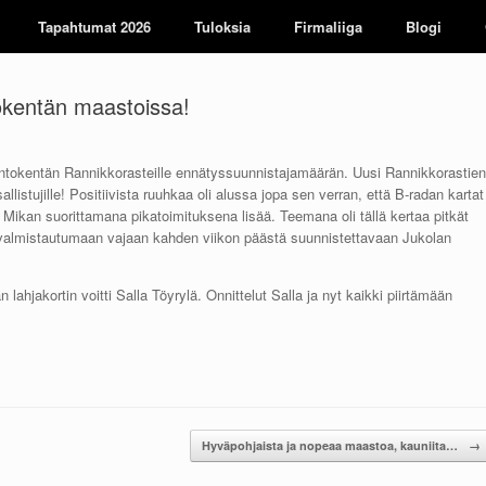
Tapahtumat 2026
Tuloksia
Firmaliiga
Blogi
okentän maastoissa!
Lentokentän Rannikkorasteille ennätyssuunnistajamäärän. Uusi Rannikkorastien
llistujille! Positiivista ruuhkaa oli alussa jopa sen verran, että B-radan kartat
n Mikan suorittamana pikatoimituksena lisää. Teemana oli tällä kertaa pitkät
sa valmistautumaan vajaan kahden viikon päästä suunnistettavaan Jukolan
jakortin voitti Salla Töyrylä. Onnittelut Salla ja nyt kaikki piirtämään
Hyväpohjaista ja nopeaa maastoa, kauniita…
→