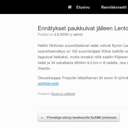
Skip
Etusivu
Rannikkorastit
to
content
Ennätykset paukkuivat jälleen Lent
Posted on
2.6.2009
by
admin
Heikki Hinttulan suunnittelemat radat vetivät Kymin 
osanottoennätys on 163 suunnistajaa! Kiitos kaikille osa
loppuivat hetkeksi, mutta onneksi niitä saatiin Kilpise
radat ja 34 uskaliasta lähtikin 9,2 km:n A-radalle, o
Viestiin.
Osuuskauppa Ympyrän lahjoittaman 20 euron S-ryhmän lah
reittihärveliä!
Posted in
Etusivun artikkeli
.
Post navigation
←
Firmaliiga siirtyy kesätauolle KyAMK johdossa