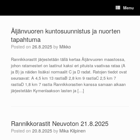
Skip
Menu
to
content
Äijänvuoren kuntosuunnistus ja nuorten
tapahtuma
Posted on
26.8.2025
by
Mikko
Rannikkorastit järjestetään tällä kertaa Äijänvuoren maastossa,
johon ratamesteri on laatinut kaksi eri pituista vaativaa rataa (A
ja B) ja näiden lisäksi normaalit C ja D radat. Ratojen tiedot ovat
seuraavat: A 4,5 km 13 rastiaB 2,8 km 9 rastiaC 2,5 km 7
rastiaD 1,8 km 7 rastia Rannikkorastien kanssa samaan aikaan
järjestetään Kymenlaakson lasten ja […]
Rannikkorastit Neuvoton 21.8.2025
Posted on
20.8.2025
by
Mika Kilpinen