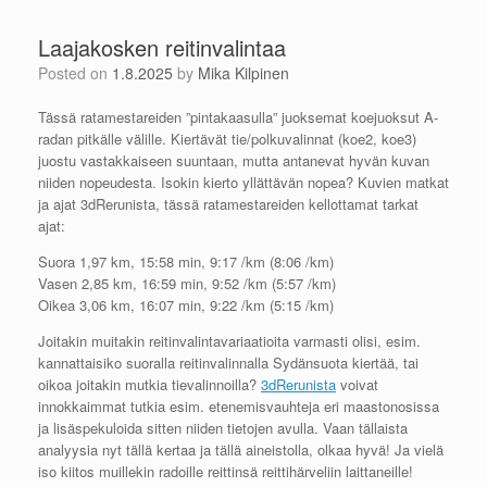
Laajakosken reitinvalintaa
Posted on
1.8.2025
by
Mika Kilpinen
Tässä ratamestareiden ”pintakaasulla” juoksemat koejuoksut A-
radan pitkälle välille. Kiertävät tie/polkuvalinnat (koe2, koe3)
juostu vastakkaiseen suuntaan, mutta antanevat hyvän kuvan
niiden nopeudesta. Isokin kierto yllättävän nopea? Kuvien matkat
ja ajat 3dRerunista, tässä ratamestareiden kellottamat tarkat
ajat:
Suora 1,97 km, 15:58 min, 9:17 /km (8:06 /km)
Vasen 2,85 km, 16:59 min, 9:52 /km (5:57 /km)
Oikea 3,06 km, 16:07 min, 9:22 /km (5:15 /km)
Joitakin muitakin reitinvalintavariaatioita varmasti olisi, esim.
kannattaisiko suoralla reitinvalinnalla Sydänsuota kiertää, tai
oikoa joitakin mutkia tievalinnoilla?
3dRerunista
voivat
innokkaimmat tutkia esim. etenemisvauhteja eri maastonosissa
ja lisäspekuloida sitten niiden tietojen avulla. Vaan tällaista
analyysia nyt tällä kertaa ja tällä aineistolla, olkaa hyvä! Ja vielä
iso kiitos muillekin radoille reittinsä reittihärveliin laittaneille!