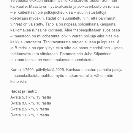
Tervetuloa elokuun ensimmäisille kuntsareille Uuden-Summan
kankaalle. Maasto on hyväkulkuista ja polkuverkosto on runsas
– ei kuitenkaan ole polkujuoksu kisa – suunnistustaitoja
koetellaan myöskin. Radat on suunniteltu niin, että pahimmat
vihreät on väistetty. Tarjolla on nopeaa polkurikasta kangasta,
kalliomäkeä runsaine kivineen. Alue frisbeegolfaajien suosiossa
– maastoon on muodostunut jonkin verran polkuja eikä niitä ole
kaikkia kartoitettu. Tarkkavaisuutta ratojen alussa ja lopussa. A
ja B radoilla on ojan ylitys eikä silta ole paras mahdollinen – joten
tarkkaavaisuutta ylitykseen. Ratamestarin Juha Siljanderin
mukaan tarjolla on varsin mukavaa suunnistusta!
Kartta 1:7500, päivityksiä 2025. Kuvissa maaston parhaita paloja
– huonokulkuista mahtuu myös matkan varrelle, vähemmän
kuitenkin.
Radat ja rastit:
A-rata 5.1 km, 13 rastia
B-rata 3.8 km, 10 rastia
C-rata 2.9 km, 9 rastia
D-rata 1.8 km, 7 rastia