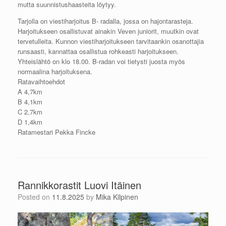
mutta suunnistushaasteita löytyy.
Tarjolla on viestiharjoitus B- radalla, jossa on hajontarasteja.
Harjoitukseen osallistuvat ainakin Veven juniorit, muutkin ovat
tervetulleita. Kunnon viestiharjoitukseen tarvitaankin osanottajia
runsaasti, kannattaa osallistua rohkeasti harjoitukseen.
Yhteislähtö on klo 18.00. B-radan voi tietysti juosta myös
normaalina harjoituksena.
Ratavaihtoehdot
A 4,7km
B 4,1km
C 2,7km
D 1,4km
Ratamestari Pekka Fincke
Rannikkorastit Luovi Itäinen
Posted on
11.8.2025
by
Mika Kilpinen