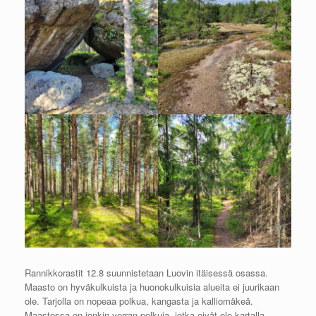
Rannikkorastit 12.8 suunnistetaan Luovin itäisessä osassa.
Maasto on hyväkulkuista ja huonokulkuisia alueita ei juurikaan
ole. Tarjolla on nopeaa polkua, kangasta ja kalliomäkeä.
Maastossa on jonkin verran polkuja, jotka eivät ole kartalla,