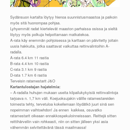
Sydänsuon kartalta löytyy hienoa suunnistusmaastoa ja paikoin
myös sitä huonompaa pohjaa.
Lyhyemmät radat kiertelevät maaston parhaissa osissa ja sieltä
löytyy myös polkuja helpottamaan matkatekoa.
A-rata käy enemmän pohjoisessa ja karttaan on päivitetty joitain
uusia hakkuita, jotka saattavat vaikuttaa reitinvalintoihin A-
radalla.
A-rata 6.4 km 11 rastia
B-rata 4.4 km 10 rastia
C-rata 3.1 km 9 rastia
D-rata 1.7 km 6 rastia
Terveisin ratamestarit J&O
Kartantulostajan hajatelmia:
– A-radalla huhujen mukaan useita kilpailukykyisiä reitinvalintoja
tarjoava n. 1,7 km väli. Koejuoksujakin välille ratamestareiden
toimesta tehty, tervetuloa kokeilemaan löydätkö juuri sinä sen
nopeimman vaihtoehdon! Ja ennen kaikkea, osuvatko
ratamestarit oikeaan ennakkospekuloinneissaan. Reittejä sitten
reittihärveliin vain rohkeasti, niin on sitten jälleen yksi asia
vähemmän selvitettävänä tässä maailmassa!