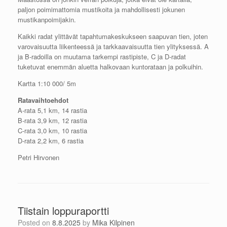
paljon poimimattomia mustikoita ja mahdollisesti jokunen
mustikanpoimijakin.
Kaikki radat ylittävät tapahtumakeskukseen saapuvan tien, joten
varovaisuutta liikenteessä ja tarkkaavaisuutta tien ylityksessä. A
ja B-radoilla on muutama tarkempi rastipiste, C ja D-radat
tuketuvat enemmän aluetta halkovaan kuntorataan ja polkuihin.
Kartta 1:10 000/ 5m
Ratavaihtoehdot
A-rata 5,1 km, 14 rastia
B-rata 3,9 km, 12 rastia
C-rata 3,0 km, 10 rastia
D-rata 2,2 km, 6 rastia
Petri Hirvonen
Tiistain loppuraportti
Posted on
8.8.2025
by
Mika Kilpinen