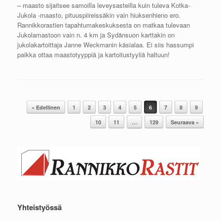
– maasto sijaitsee samoilla leveysasteilla kuin tuleva Kotka-
Jukola -maasto, pituuspiireissäkin vain hiuksenhieno ero.
Rannikkorastien tapahtumakeskuksesta on matkaa tulevaan
Jukolamastoon vain n. 4 km ja Sydänsuon karttakin on
jukolakartoittaja Janne Weckmanin käsialaa. Ei siis hassumpi
paikka ottaa maastotyyppiä ja kartoitustyyliä haltuun!
Post navigation
« Edellinen
1
2
3
4
5
6
7
8
9
10
11
…
129
Seuraava »
Yhteistyössä