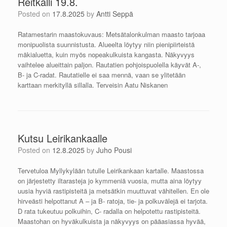
Reitkalli 19.8.
Posted on
17.8.2025
by
Antti Seppä
Ratamestarin maastokuvaus: Metsätalonkulman maasto tarjoaa
monipuolista suunnistusta. Alueelta löytyy niin pienipiirteistä
mäkialuetta, kuin myös nopeakulkuista kangasta. Näkyvyys
vaihtelee alueittain paljon. Rautatien pohjoispuolella käyvät A-,
B- ja C-radat. Rautatielle ei saa mennä, vaan se ylitetään
karttaan merkityllä sillalla. Terveisin Aatu Niskanen
Kutsu Leirikankaalle
Posted on
12.8.2025
by
Juho Pousi
Tervetuloa Myllykylään tutulle Leirikankaan kartalle. Maastossa
on järjestetty iltarasteja jo kymmeniä vuosia, mutta aina löytyy
uusia hyviä rastipisteitä ja metsätkin muuttuvat vähitellen. En ole
hirveästi helpottanut A – ja B- ratoja, tie- ja polkuvälejä ei tarjota.
D rata tukeutuu polkuihin, C- radalla on helpotettu rastipisteitä.
Maastohan on hyväkulkuista ja näkyvyys on pääasiassa hyvää,