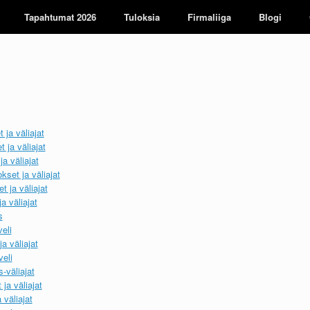
Tapahtumat 2026
Tuloksia
Firmaliiga
Blogi
 ja väliajat
 ja väliajat
a väliajat
kset ja väliajat
t ja väliajat
a väliajat
s
eli
a väliajat
veli
-väliajat
ja väliajat
 väliajat