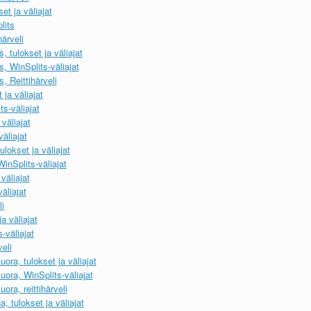
et ja väliajat
lits
ärveli
 tulokset ja väliajat
, WinSplits-väliajat
 Reittihärveli
ja väliajat
s-väliajat
väliajat
äliajat
lokset ja väliajat
inSplits-väliajat
väliajat
äliajat
i
a väliajat
-väliajat
eli
ra, tulokset ja väliajat
ora, WinSplits-väliajat
ra, reittihärveli
 tulokset ja väliajat