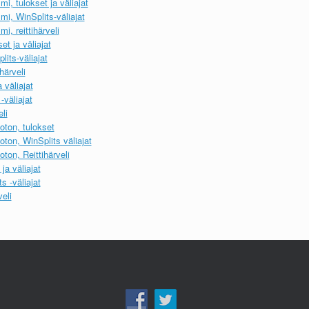
, tulokset ja väliajat
i, WinSplits-väliajat
, reittihärveli
et ja väliajat
its-väliajat
härveli
 väliajat
-väliajat
li
ton, tulokset
ton, WinSplits väliajat
on, Reittihärveli
ja väliajat
s -väliajat
veli