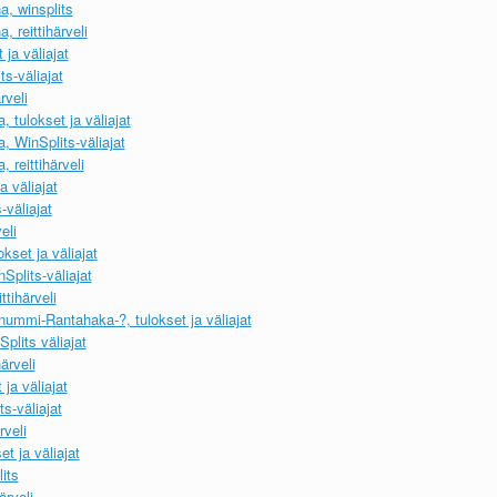
, winsplits
 reittihärveli
ja väliajat
s-väliajat
rveli
 tulokset ja väliajat
, WinSplits-väliajat
 reittihärveli
a väliajat
-väliajat
eli
set ja väliajat
plits-väliajat
tihärveli
nummi-Rantahaka-?, tulokset ja väliajat
plits väliajat
ärveli
ja väliajat
s-väliajat
rveli
t ja väliajat
its
ärveli