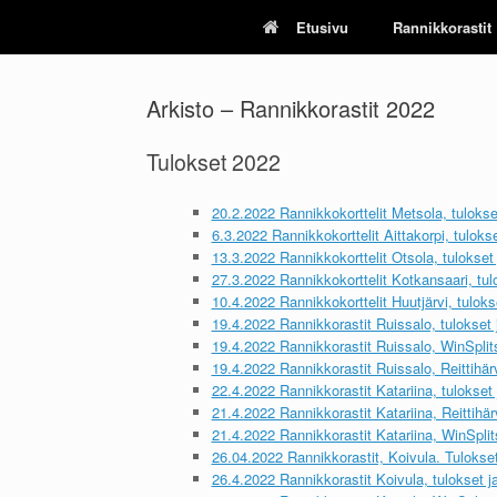
Skip
Etusivu
Rannikkorastit
to
content
Arkisto – Rannikkorastit 2022
Tulokset 2022
20.2.2022 Rannikkokorttelit Metsola, tulokset
6.3.2022 Rannikkokorttelit Aittakorpi, tulokset
13.3.2022 Rannikkokorttelit Otsola, tulokset j
27.3.2022 Rannikkokorttelit Kotkansaari, tulo
10.4.2022 Rannikkokorttelit Huutjärvi, tulokse
19.4.2022 Rannikkorastit Ruissalo, tulokset j
19.4.2022 Rannikkorastit Ruissalo, WinSplit
19.4.2022 Rannikkorastit Ruissalo, Reittihärv
22.4.2022 Rannikkorastit Katariina, tulokset j
21.4.2022 Rannikkorastit Katariina, Reittihär
21.4.2022 Rannikkorastit Katariina, WinSplits
26.04.2022 Rannikkorastit, Koivula. Tulokset 
26.4.2022 Rannikkorastit Koivula, tulokset ja