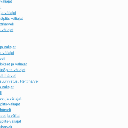
väliajat
i
ja väliajat
plits väliajat
tihärveli
 väliajat
i
a väliajat
-väliajat
veli
okset ja väliajat
nSplits väliajat
ttihärveli
uunnistus, Reittihärveli
 väliajat
i
et ja väliajat
lits-väliajat
härveli
et ja väliat
lits-väliajat
härveli