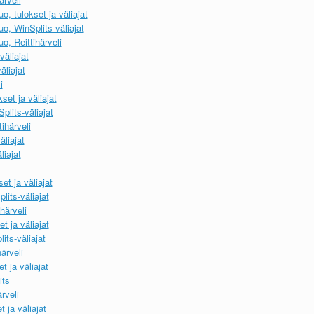
, tulokset ja väliajat
, WinSplits-väliajat
, Reittihärveli
väliajat
äliajat
i
set ja väliajat
lits-väliajat
ihärveli
äliajat
liajat
et ja väliajat
lits-väliajat
härveli
t ja väliajat
its-väliajat
ärveli
 ja väliajat
its
rveli
 ja väliajat