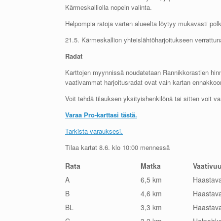
Kärmeskalliolla nopein valinta.
Helpompia ratoja varten alueelta löytyy mukavasti pol
21.5. Kärmeskallion yhteislähtöharjoitukseen verrattuna 
Radat
Karttojen myynnissä noudatetaan Rannikkorastien hin
vaativammat harjoitusradat ovat vain kartan ennakkoon
Voit tehdä tilauksen yksityishenkilönä tai sitten voit va
Varaa Pro-karttasi tästä.
Tarkista varauksesi.
Tilaa kartat 8.6. klo 10:00 mennessä
Rata
Matka
Vaativu
A
6,5 km
Haastav
B
4,6 km
Haastav
BL
3,3 km
Haastav