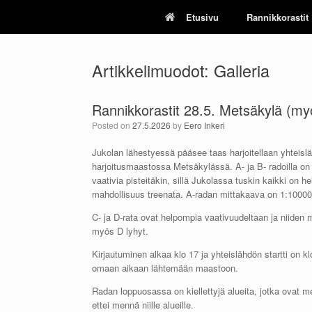
Skip
Etusivu
Rannikkorastit
to
content
Artikkelimuodot: Galleria
Rannikkorastit 28.5. Metsäkylä (myö
Posted on
27.5.2026
by
Eero Inkeri
Jukolan lähestyessä pääsee taas harjoitellaan yhteisl
harjoitusmaastossa Metsäkylässä. A- ja B- radoilla on
vaativia pisteitäkin, sillä Jukolassa tuskin kaikki on h
mahdollisuus treenata. A-radan mittakaava on 1:10000
C- ja D-rata ovat helpompia vaativuudeltaan ja niiden
myös D lyhyt.
Kirjautuminen alkaa klo 17 ja yhteislähdön startti on 
omaan aikaan lähtemään maastoon.
Radan loppuosassa on kiellettyjä alueita, jotka ovat m
ettei mennä niille alueille.