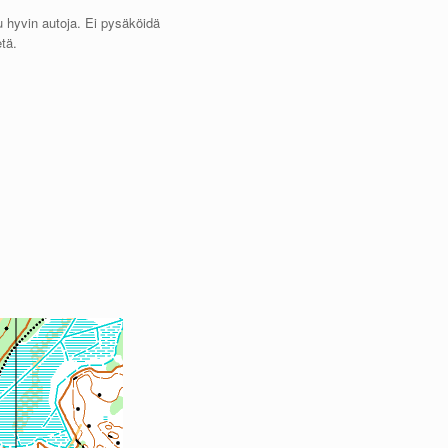
 hyvin autoja. Ei pysäköidä
etä.