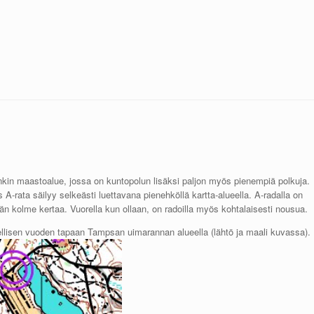
nenkin maastoalue, jossa on kuntopolun lisäksi paljon myös pienempiä polkuja.
s A-rata säilyy selkeästi luettavana pienehköllä kartta-alueella. A-radalla on
än kolme kertaa. Vuorella kun ollaan, on radoilla myös kohtalaisesti nousua.
llisen vuoden tapaan Tampsan uimarannan alueella (lähtö ja maali kuvassa).