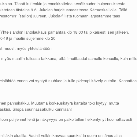
Jukolaa. Tässä kuitenkin jo ennakkotietoa kevätkauden huipennuksesta.
etaan tiistaina 9.6. Jukolan harjoitusmaastossa Kärmeskalliolla. Tällä
sitornin” (säiliön) juureen. Jukola-fiilistä tuomaan järjestämme taas
Yhteislähdön lähtölaukaus pamahtaa klo 18:00 tai pikaisesti sen jälkeen.
0-19 ja maalin suljemme klo 20.
mat muovit myös yhteislähtöön.
e myös maaliin tullessa tarkkana, että ilmoittaudut samalle koneelle, kuin mill
teislähtöä ennen voi syntyä ruuhkaa ja tulla pidempi kävely autolta. Kannattaa
ainen pannukakku. Muutama korkeuskäyrä kartalta toki löytyy, mutta
 laskisi. Siispä suunnassakulku kunniaan!
on puhjennut lehti ja näkyvyys on paikoitellen heikentynyt huomattavasti
läkin alueilla. Vauhti voikin kasvaa suureksi ja suora on lähes aina