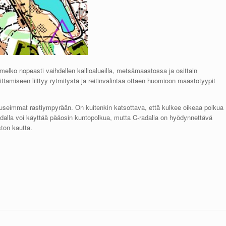
ja melko nopeasti vaihdellen kallioalueilla, metsämaastossa ja osittain
orittamiseen liittyy rytmitystä ja reitinvalintaa ottaen huomioon maastotyypit
e, useimmat rastiympyrään. On kuitenkin katsottava, että kulkee oikeaa polkua
adalla voi käyttää pääosin kuntopolkua, mutta C-radalla on hyödynnettävä
ston kautta.