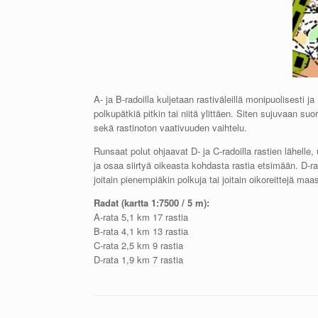
A- ja B-radoilla kuljetaan rastiväleillä monipuolisesti 
polkupätkiä pitkin tai niitä ylittäen. Siten sujuvaan su
sekä rastinoton vaativuuden vaihtelu.
Runsaat polut ohjaavat D- ja C-radoilla rastien lähell
ja osaa siirtyä oikeasta kohdasta rastia etsimään. D-r
joitain pienempiäkin polkuja tai joitain oikoreittejä maa
Radat (kartta 1:7500 / 5 m):
A-rata 5,1 km 17 rastia
B-rata 4,1 km 13 rastia
C-rata 2,5 km 9 rastia
D-rata 1,9 km 7 rastia