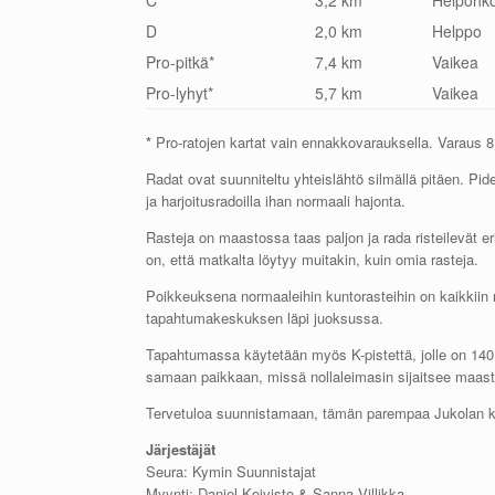
C
3,2 km
Helpohk
D
2,0 km
Helppo
Pro-pitkä*
7,4 km
Vaikea
Pro-lyhyt*
5,7 km
Vaikea
*
Pro-ratojen kartat vain ennakkovarauksella. Varaus 
Radat ovat suunniteltu yhteislähtö silmällä pitäen. Pi
ja harjoitusradoilla ihan normaali hajonta.
Rasteja on maastossa taas paljon ja rada risteilevät er
on, että matkalta löytyy muitakin, kuin omia rasteja.
Poikkeuksena normaaleihin kuntorasteihin on kaikkiin 
tapahtumakeskuksen läpi juoksussa.
Tapahtumassa käytetään myös K-pistettä, jolle on 140 m
samaan paikkaan, missä nollaleimasin sijaitsee maas
Tervetuloa suunnistamaan, tämän parempaa Jukolan ken
Järjestäjät
Seura: Kymin Suunnistajat
Myynti: Daniel Koivisto & Sanna Villikka