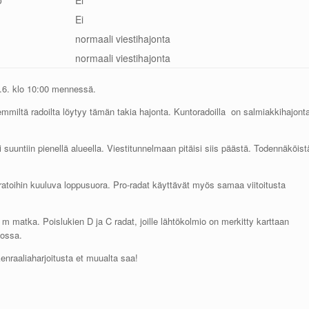
o
Ei
Ei
normaali viestihajonta
normaali viestihajonta
8.6. klo 10:00 mennessä.
demmiltä radoilta löytyy tämän takia hajonta. Kuntoradoilla on salmiakkihajont
i suuntiin pienellä alueella. Viestitunnelmaan pitäisi siis päästä. Todennäköist
ratoihin kuuluva loppusuora. Pro-radat käyttävät myös samaa viitoitusta
 matka. Poislukien D ja C radat, joille lähtökolmio on merkitty karttaan
tossa.
raaliaharjoitusta et muualta saa!