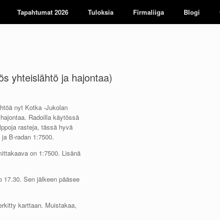
Tapahtumat 2026
Tuloksia
Firmaliiga
Blogi
s yhteislähtö ja hajontaa)
ähtöä nyt Kotka -Jukolan
 hajontaa. Radoilla käytössä
elppoja rasteja, tässä hyvä
 ja B-radan 1:7500.
 mittakaava on 1:7500. Lisänä
klo 17.30. Sen jälkeen pääsee
erkitty karttaan. Muistakaa,