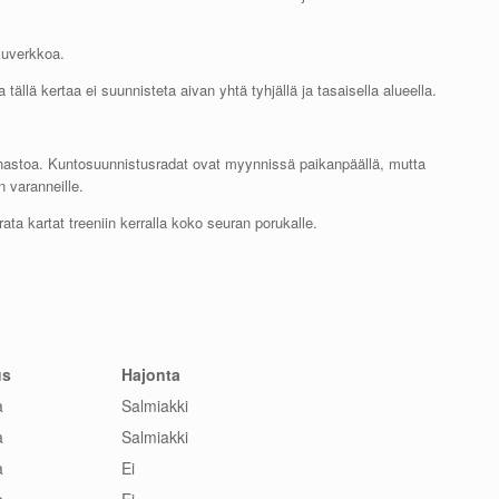
kuverkkoa.
tällä kertaa ei suunnisteta aivan yhtä tyhjällä ja tasaisella alueella.
nastoa. Kuntosuunnistusradat ovat myynnissä paikanpäällä, mutta
 varanneille.
rata kartat treeniin kerralla koko seuran porukalle.
us
Hajonta
a
Salmiakki
a
Salmiakki
a
Ei