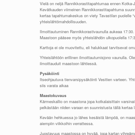
Vielä on neljä Rannikkorastitapahtumaa ennen Kotka-
Kevätkauden viimeinen Rannikkorastitapahtuma suunnist
kertaa tapahtumakeskus on viety Tavastilan puolelle “ve
yhteislähtömahdollisuuden.
Ilmoittautuminen Rannikkorastivaunulla aukeaa 17:30. 
Maastoon pääsee myös yhteislähdön ulkopuolella 17:3
Karttoja ei ole muovitettu, eli halukkaat tarvitsevat o
Yhteislähtöön erillinen ilmoittautumisjono vaunulla. Ol
ilmoittauduit maastoon lähtiessä.
Pysäköinti
Itseohjautuva tienvarsipysäköinti Vesitien varteen. Yh
siis varata aikaa
Maastokuvaus
Kärmeskallio on maastona jopa kotkalaisittain varsin
pelkästään niiden varaan en suunnistusta tällä kertaa
Kevään hehkuessa jo lähes kesäistä lämpöä, on maasto
aiempiin viikkoihin verrattessa.
Juostavuus maastossa on hyvää, jopa kartan vihreämmil