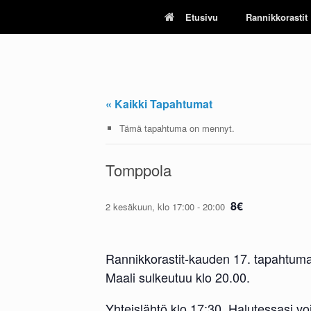
Skip
Etusivu
Rannikkorastit
to
content
« Kaikki Tapahtumat
Tämä tapahtuma on mennyt.
Tomppola
8€
2 kesäkuun, klo 17:00
-
20:00
Rannikkorastit-kauden 17. tapahtuma
Maali sulkeutuu klo 20.00.
Yhteislähtö klo 17:30. Halutessasi vo