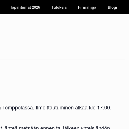
Tapahtumat 2026
Tuloksia
Firmaliiga
Blogi
 Tomppolassa. Ilmoittautuminen alkaa klo 17.00.
it lähteä metsään ennen tai jälkeen yhteislähdön,