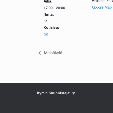
virolahti
,
Fin
Aika:
Google Map
17:00 - 20:00
Hinta:
8€
Kotisivu:
No
Metsäkylä
Kymin Suunnistajat ry