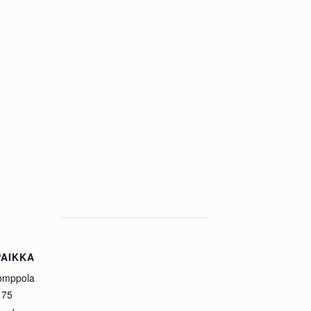
AIKKA
Tomppola
 75