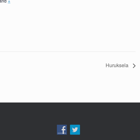
land
+
Huruksela