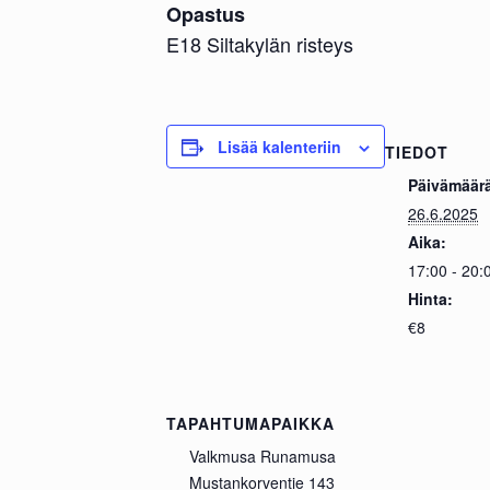
Opastus
E18 Siltakylän risteys
Lisää kalenteriin
TIEDOT
Päivämäär
26.6.2025
Aika:
17:00 - 20:
Hinta:
€8
TAPAHTUMAPAIKKA
Valkmusa Runamusa
Mustankorventie 143