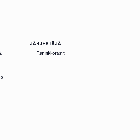
JÄRJESTÄJÄ
ä:
Rannikkorastit
00