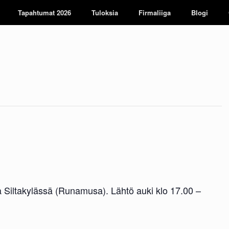
Tapahtumat 2026
Tuloksia
Firmaliiga
Blogi
 Siltakylässä (Runamusa). Lähtö auki klo 17.00 –