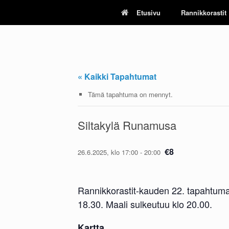
Skip
Etusivu
Rannikkorastit
to
content
« Kaikki Tapahtumat
Tämä tapahtuma on mennyt.
Siltakylä Runamusa
€8
26.6.2025, klo 17:00
-
20:00
Rannikkorastit-kauden 22. tapahtuma
18.30. Maali sulkeutuu klo 20.00.
Kartta