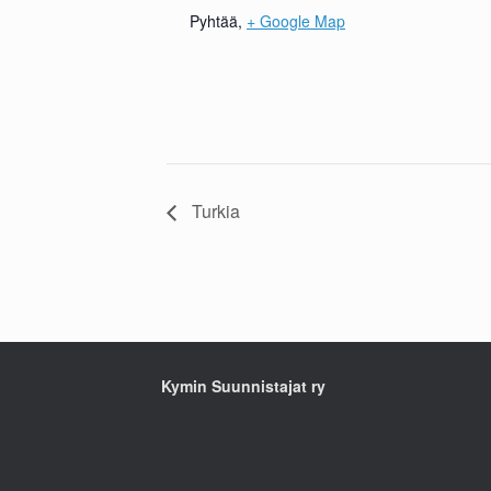
Pyhtää
,
+ Google Map
Turkia
Kymin Suunnistajat ry