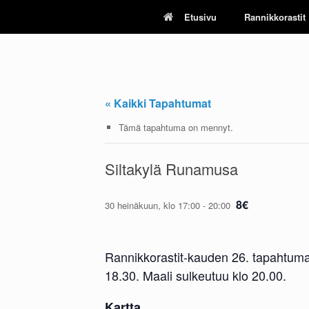
Skip
Etusivu
Rannikkorastit
to
content
« Kaikki Tapahtumat
Tämä tapahtuma on mennyt.
Siltakylä Runamusa
8€
30 heinäkuun, klo 17:00
-
20:00
Rannikkorastit-kauden 26. tapahtuma
18.30. Maali sulkeutuu klo 20.00.
Kartta