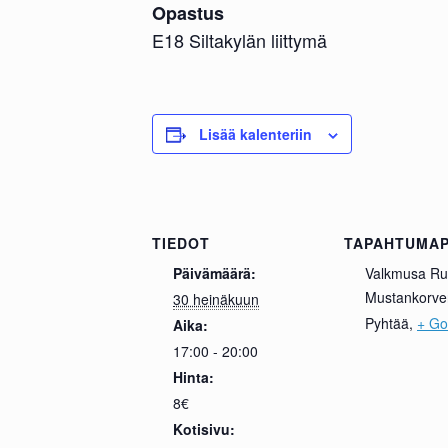
Opastus
E18 Siltakylän liittymä
Lisää kalenteriin
TIEDOT
TAPAHTUMAP
Päivämäärä:
Valkmusa R
Mustankorve
30 heinäkuun
Pyhtää
,
+ Go
Aika:
17:00 - 20:00
Hinta:
8€
Kotisivu: