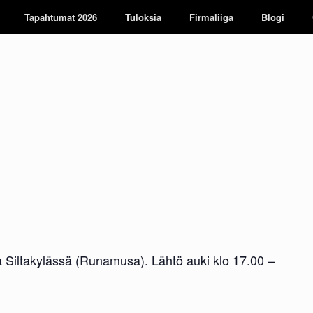
Tapahtumat 2026
Tuloksia
Firmaliiga
Blogi
 Siltakylässä (Runamusa). Lähtö auki klo 17.00 –