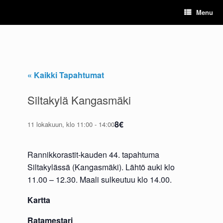
Skip
Menu
to
content
« Kaikki Tapahtumat
Siltakylä Kangasmäki
8€
11 lokakuun, klo 11:00
-
14:00
Rannikkorastit-kauden 44. tapahtuma
Siltakylässä (Kangasmäki). Lähtö auki klo
11.00 – 12.30. Maali sulkeutuu klo 14.00.
Kartta
Ratamestari