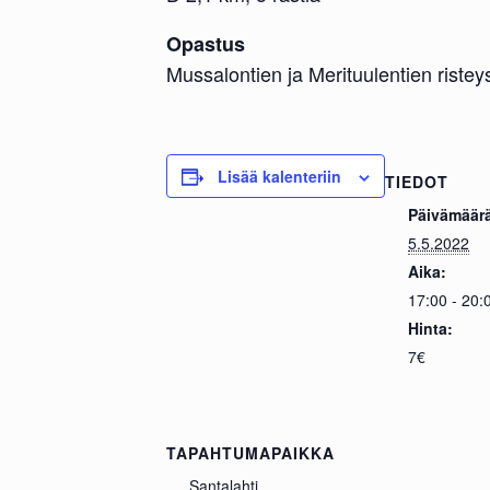
Opastus
Mussalontien ja Merituulentien ristey
Lisää kalenteriin
TIEDOT
Päivämäär
5.5.2022
Aika:
17:00 - 20:
Hinta:
7€
TAPAHTUMAPAIKKA
Santalahti