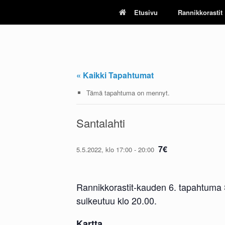
Skip
Etusivu
Rannikkorastit
to
content
« Kaikki Tapahtumat
Tämä tapahtuma on mennyt.
Santalahti
7€
5.5.2022, klo 17:00
-
20:00
Rannikkorastit-kauden 6. tapahtuma 
sulkeutuu klo 20.00.
Kartta