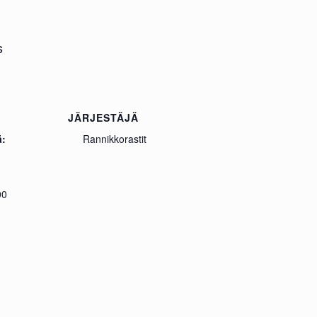
s
JÄRJESTÄJÄ
ä:
Rannikkorastit
00