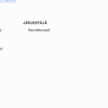
JÄRJESTÄJÄ
ä:
Rannikkorastit
00