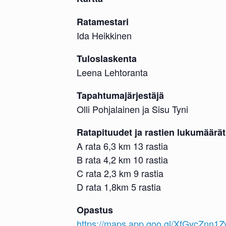
Ratamestari
Ida Heikkinen
Tuloslaskenta
Leena Lehtoranta
Tapahtumajärjestäjä
Olli Pohjalainen ja Sisu Tyni
Ratapituudet ja rastien lukumäärät
A rata 6,3 km 13 rastia
B rata 4,2 km 10 rastia
C rata 2,3 km 9 rastia
D rata 1,8km 5 rastia
Opastus
https://maps.app.goo.gl/XfGvcZnn1