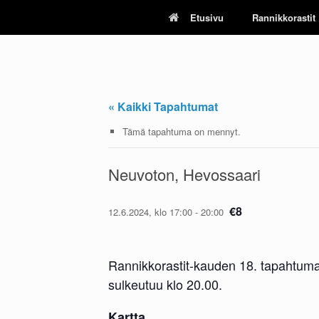
Skip
Etusivu
Rannikkorastit
to
content
« Kaikki Tapahtumat
Tämä tapahtuma on mennyt.
Neuvoton, Hevossaari
€8
12.6.2024, klo 17:00
-
20:00
Rannikkorastit-kauden 18. tapahtuma
sulkeutuu klo 20.00.
Kartta