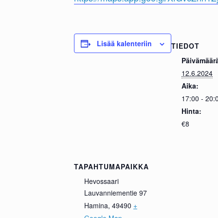
Lisää kalenteriin
TIEDOT
Päivämäär
12.6.2024
Aika:
17:00 - 20:
Hinta:
€8
TAPAHTUMAPAIKKA
Hevossaari
Lauvanniementie 97
Hamina
,
49490
+