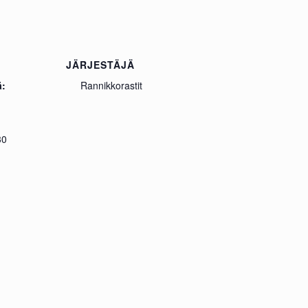
JÄRJESTÄJÄ
ä:
Rannikkorastit
30