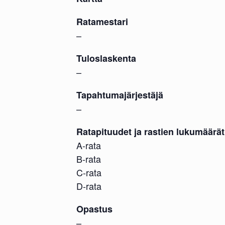
Ratamestari
–
Tuloslaskenta
–
Tapahtumajärjestäjä
–
Ratapituudet ja rastien lukumäärät
A-rata
B-rata
C-rata
D-rata
Opastus
–