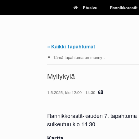
Skip
Etusivu
Rannikkorastit
to
content
« Kaikki Tapahtumat
Tämä tapahtuma on mennyt.
Myllykylä
€8
1.5.2025, klo 12:00
-
14:30
Rannikkorastit-kauden 7. tapahtuma M
sulkeutuu klo 14.30.
Kartta