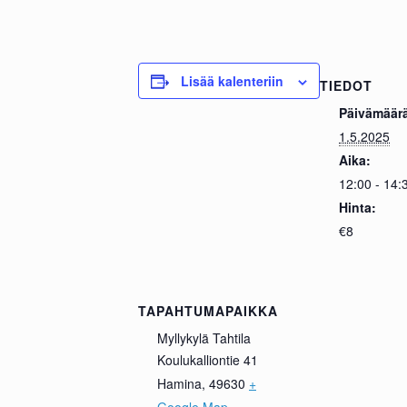
Lisää kalenteriin
TIEDOT
Päivämäär
1.5.2025
Aika:
12:00 - 14:
Hinta:
€8
TAPAHTUMAPAIKKA
Myllykylä Tahtila
Koulukalliontie 41
Hamina
,
49630
+