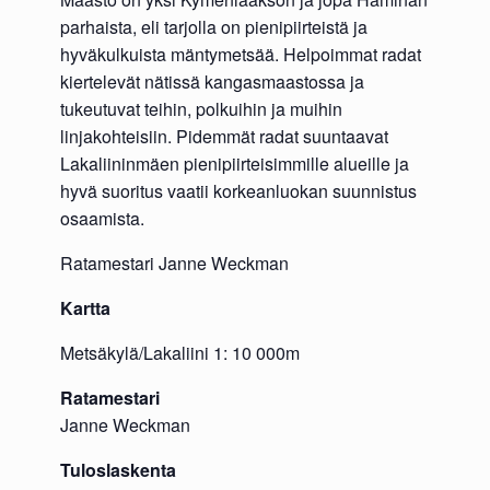
parhaista, eli tarjolla on pienipiirteistä ja
hyväkulkuista mäntymetsää. Helpoimmat radat
kiertelevät nätissä kangasmaastossa ja
tukeutuvat teihin, polkuihin ja muihin
linjakohteisiin. Pidemmät radat suuntaavat
Lakaliininmäen pienipiirteisimmille alueille ja
hyvä suoritus vaatii korkeanluokan suunnistus
osaamista.
Ratamestari Janne Weckman
Kartta
Metsäkylä/Lakaliini 1: 10 000m
Ratamestari
Janne Weckman
Tuloslaskenta