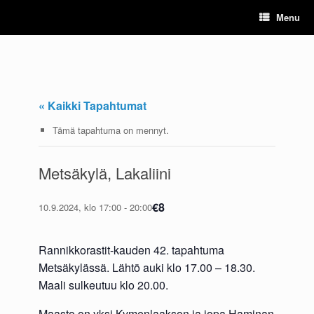
Skip
Menu
to
content
« Kaikki Tapahtumat
Tämä tapahtuma on mennyt.
Metsäkylä, Lakaliini
€8
10.9.2024, klo 17:00
-
20:00
Rannikkorastit-kauden 42. tapahtuma
Metsäkylässä. Lähtö auki klo 17.00 – 18.30.
Maali sulkeutuu klo 20.00.
Maasto on yksi Kymenlaakson ja jopa Haminan